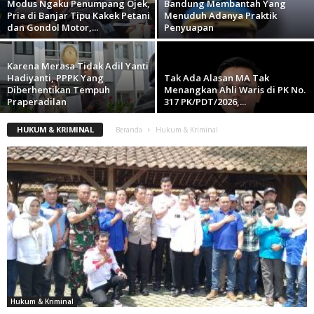
Modus Ngaku Penumpang Ojek,
Bandung Membantah Yang
Pria di Banjar Tipu Kakek Petani
Menuduh Adanya Praktik
dan Gondol Motor,...
Penyuapan
Karena Merasa Tidak Adil Yanti
Hadiyanti, PPPK Yang
Tak Ada Alasan MA Tak
Diberhentikan Tempuh
Menangkan Ahli Waris di PK No.
Praperadilan
317 PK/PDT/2026,...
HUKUM & KRIMINAL
Beranda
Hukum & Kriminal
Hukum & Kriminal