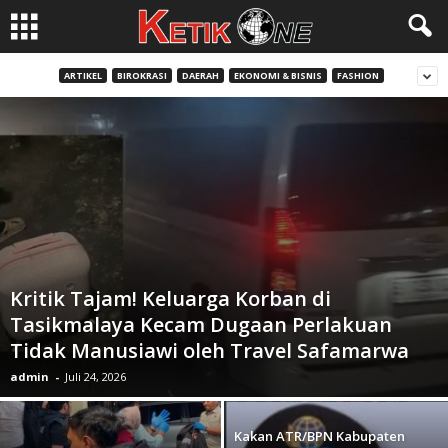
ARTIKEL
BIROKRASI
DAERAH
EKONOMI & BISNIS
FASHION
Kritik Tajam! Keluarga Korban di
Tasikmalaya Kecam Dugaan Perlakuan
Tidak Manusiawi oleh Travel Safamarwa
admin
-
Juli 24, 2026
Kakan ATR/BPN Kabupaten