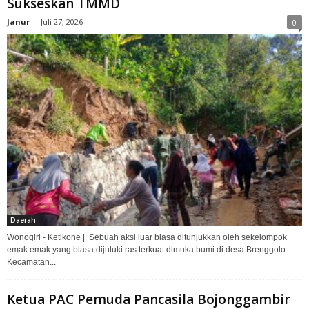
Sukseskan TMMD
Janur
-
Juli 27, 2026
0
Daerah
Wonogiri - Ketikone || Sebuah aksi luar biasa ditunjukkan oleh sekelompok
emak emak yang biasa dijuluki ras terkuat dimuka bumi di desa Brenggolo
Kecamatan...
Ketua PAC Pemuda Pancasila Bojonggambir