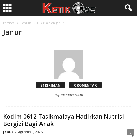
Beranda
Penulis
Dikirim oleh Janur
Janur
24 KIRIMAN
0 KOMENTAR
http://ketikone.com
Kodim 0612 Tasikmalaya Hadirkan Nutrisi
Bergizi Bagi Anak
Janur
-
Agustus 5, 2026
0