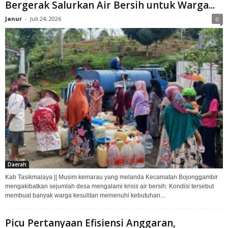
Bergerak Salurkan Air Bersih untuk Warga...
Janur
-
Juli 24, 2026
0
Daerah
Kab Tasikmalaya || Musim kemarau yang melanda Kecamatan Bojonggambir
mengakibatkan sejumlah desa mengalami krisis air bersih. Kondisi tersebut
membuat banyak warga kesulitan memenuhi kebutuhan...
Picu Pertanyaan Efisiensi Anggaran,