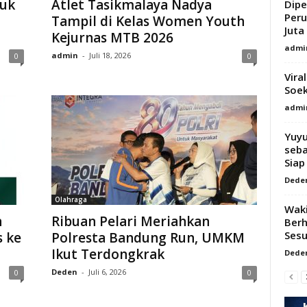
tuk
Atlet Tasikmalaya Nadya
Dipe
Per
Tampil di Kelas Women Youth
Juta 
Kejurnas MTB 2026
admi
admin
-
Juli 18, 2026
0
0
Vira
Soek
admi
Yuyu
seba
Siap
Dede
Olahraga
Waki
n
Ribuan Pelari Meriahkan
Berh
Sesu
 ke
Polresta Bandung Run, UMKM
Ikut Terdongkrak
Dede
Deden
-
Juli 6, 2026
0
0