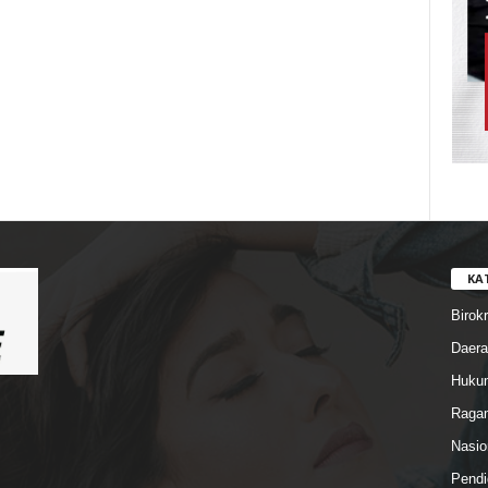
KA
Birokr
Daera
Hukum
Ragam
Nasio
Pendi