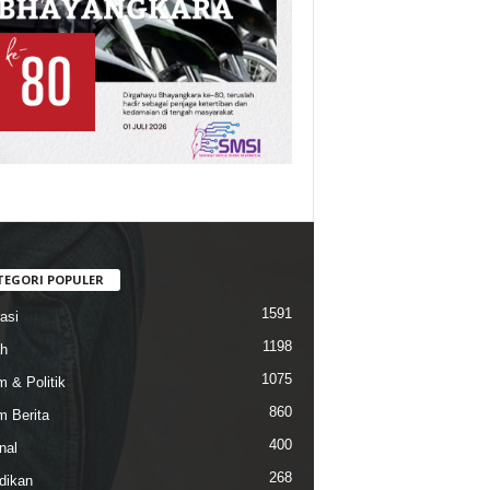
TEGORI POPULER
1591
asi
1198
h
1075
 & Politik
860
 Berita
400
nal
268
dikan