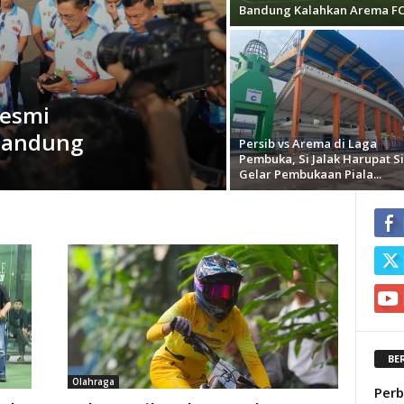
Bandung Kalahkan Arema F
Resmi
 Bandung
Persib vs Arema di Laga
Pembuka, Si Jalak Harupat S
Gelar Pembukaan Piala...
BE
Olahraga
Per