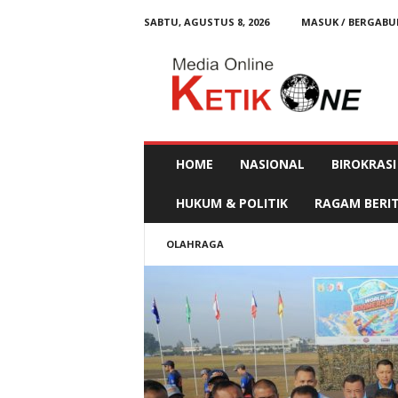
SABTU, AGUSTUS 8, 2026
MASUK / BERGAB
K
e
t
i
k
O
n
HOME
NASIONAL
BIROKRASI
e
HUKUM & POLITIK
RAGAM BERI
OLAHRAGA