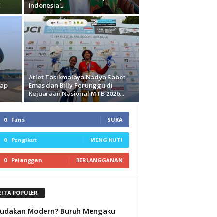
C
Indonesia...
Atlet Tasikmalaya Nadya Sabet
iap
Emas dan Billy Perunggu di
Kejuaraan Nasional MTB 2026...
0
Fans
SUKA
0
Pengikut
MENGIKUTI
0
Pelanggan
BERLANGGANAN
RITA POPULER
budakan Modern? Buruh Mengaku