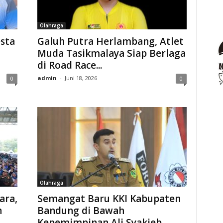
Olahraga
sta
Galuh Putra Herlambang, Atlet
Muda Tasikmalaya Siap Berlaga
di Road Race...
admin
-
Juni 18, 2026
0
0
Olahraga
ara,
Semangat Baru KKI Kabupaten
n
Bandung di Bawah
Kepemimpinan Ali Syakieb