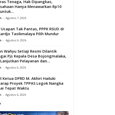
ras Tenaga, Hak Dipangkas,
usahaan Hanya Menawarkan Rp10
untuk...
n
-
Agustus 7, 2026
l Ucapan Tak Pantas, PPPK RSUD dr
ardjo Tasikmalaya Pilih Mundur
n
-
Agustus 6, 2026
n Wahyu Setiaji Resmi Dilantik
gai Pjs Kepala Desa Bojongmalaka,
 Lanjutkan Pelayanan dan...
n
-
Agustus 6, 2026
l Ketua DPRD M. Akhiri Hailuki
arap Proyek TPPAS Legok Nangka
ai Tepat Waktu
n
-
Agustus 6, 2026