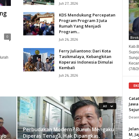
Juli 27, 2026
eng
KDS Mendukung Percepatan
Program Program 3 Juta
Rumah Yang Menjadi
Program...
0
Birok
Juli 26, 2026
Kab.B
Ferry Juliantono: Dari Kota
Supri
Tasikmalaya, Kebangkitan
Murah
Sunga
Koperasi Indonesia Dimulai
Kecam
Kembali
(7/8/2
Juli 26, 2026
EK
Cata
Jawa
All
Seju
Desem
Jela
Perbudakan Modern? Buruh Mengaku
M, J
Ayo
Diperas Tenaga, Hak Dipangkas,