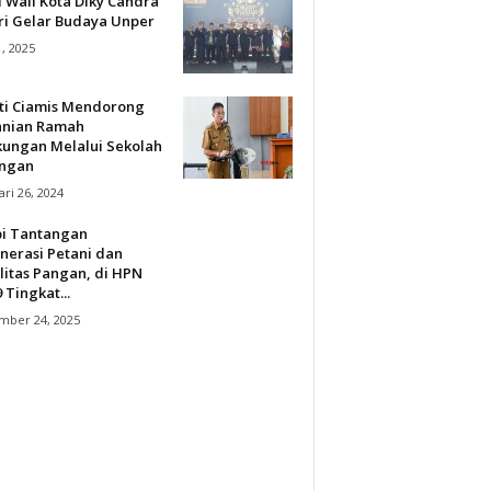
 Wali Kota Diky Candra
ri Gelar Budaya Unper
1, 2025
ti Ciamis Mendorong
anian Ramah
kungan Melalui Sekolah
ngan
ri 26, 2024
pi Tantangan
nerasi Petani dan
litas Pangan, di HPN
 Tingkat...
mber 24, 2025