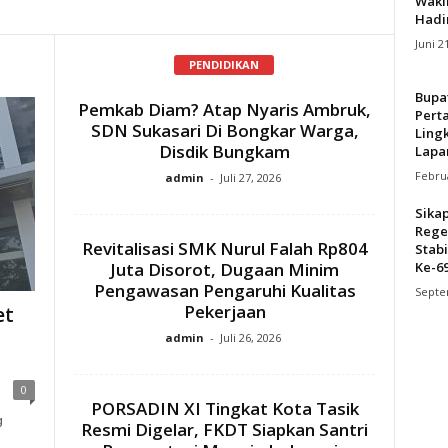
Wakil
Hadi
Juni 2
PENDIDIKAN
Bupa
Pemkab Diam? Atap Nyaris Ambruk,
Pert
SDN Sukasari Di Bongkar Warga,
Ling
Disdik Bungkam
Lapa
Februa
admin
-
Juli 27, 2026
Sika
Rege
Revitalisasi SMK Nurul Falah Rp804
Stabi
Juta Disorot, Dugaan Minim
Ke-69
Pengawasan Pengaruhi Kualitas
Septe
Pekerjaan
et
admin
-
Juli 26, 2026
0
PORSADIN XI Tingkat Kota Tasik
g
Resmi Digelar, FKDT Siapkan Santri