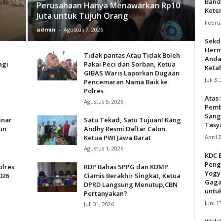
Band
Perusahaan Hanya Menawarkan Rp10
Keter
Juta untuk Tujuh Orang
Februa
admin
-
Agustus 7, 2026
Sekda
Herm
Tidak pantas Atau Tidak Boleh
Anda
agi
Pakai Peci dan Sorban, Ketua
Keta
GIBAS Waris Laporkan Dugaan
Juli 3,
Pencemaran Nama Baik ke
Polres
Atas 
Agustus 5, 2026
Pemb
Sang
inar
Satu Tekad, Satu Tujuan! Kang
Tasy
un
Andhy Resmi Daftar Calon
April 
Ketua PWI Jawa Barat
Agustus 1, 2026
KDC 
Peng
olres
RDP Bahas SPPG dan KDMP
Yogy
026
Ciamis Berakhir Singkat, Ketua
Gaga
DPRD Langsung Menutup,CBN
untuk
Pertanyakan?
Juni 1
Juli 31, 2026