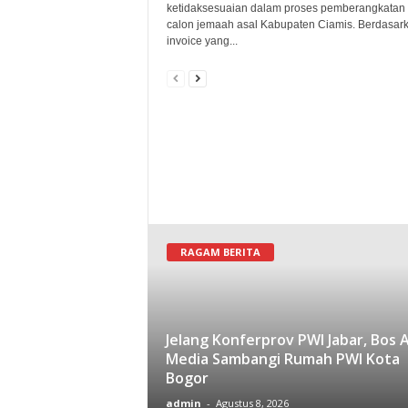
ketidaksesuaian dalam proses pemberangkatan
calon jemaah asal Kabupaten Ciamis. Berdasar
invoice yang...
RAGAM BERITA
Jelang Konferprov PWI Jabar, Bos 
Media Sambangi Rumah PWI Kota
Bogor
admin
-
Agustus 8, 2026