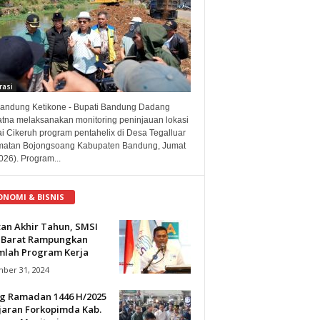
rasi
andung Ketikone - Bupati Bandung Dadang
atna melaksanakan monitoring peninjauan lokasi
i Cikeruh program pentahelix di Desa Tegalluar
atan Bojongsoang Kabupaten Bandung, Jumat
026). Program...
ONOMI & BISNIS
tan Akhir Tahun, SMSI
 Barat Rampungkan
mlah Program Kerja
ber 31, 2024
ng Ramadan 1446 H/2025
ajaran Forkopimda Kab.