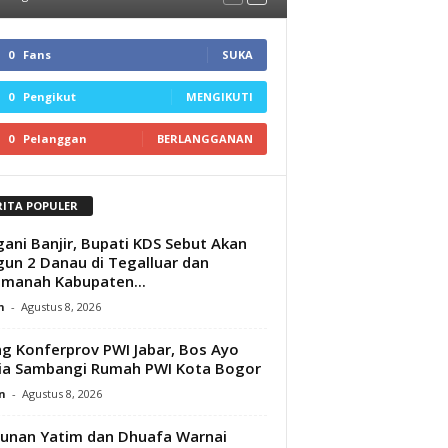
0
Fans
SUKA
0
Pengikut
MENGIKUTI
0
Pelanggan
BERLANGGANAN
RITA POPULER
ani Banjir, Bupati KDS Sebut Akan
un 2 Danau di Tegalluar dan
manah Kabupaten...
n
-
Agustus 8, 2026
ng Konferprov PWI Jabar, Bos Ayo
ia Sambangi Rumah PWI Kota Bogor
n
-
Agustus 8, 2026
unan Yatim dan Dhuafa Warnai