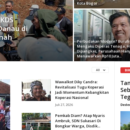
Kota Bogor
 KDS
Danau di
anah
Perbudakan Modern? Buruh
Mengaku Diperas Tenaga, H
Dipangkas, Perusahaan Han
Menawarkan Rp10 Juta...
BI
All
Wawalkot Diky Candra:
Tan
Revitalisasi Tugu Koperasi
Seb
Jadi Momentum Kebangkitan
Teg
Koperasi Nasional
Juli 27, 2026
Dede
Pemkab Diam? Atap Nyaris
Ambruk, SDN Sukasari Di
Bongkar Warga, Disdik...