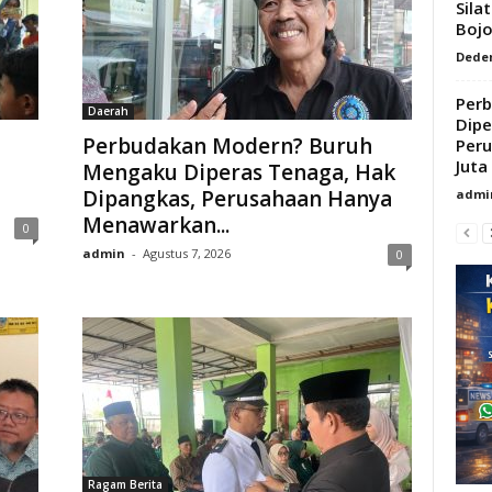
Sila
Boj
Dede
Per
Daerah
Dipe
Perbudakan Modern? Buruh
Per
Juta 
Mengaku Diperas Tenaga, Hak
Dipangkas, Perusahaan Hanya
admi
Menawarkan...
0
admin
-
Agustus 7, 2026
0
Ragam Berita