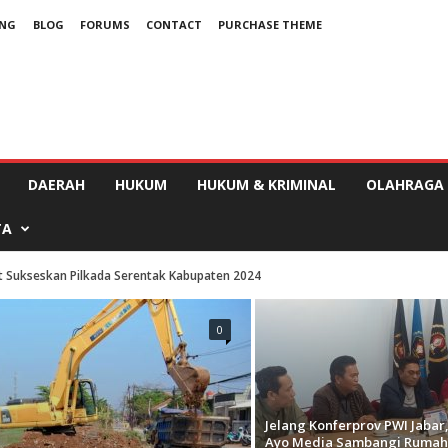
UNG
BLOG
FORUMS
CONTACT
PURCHASE THEME
DAERAH
HUKUM
HUKUM & KRIMINAL
OLAHRAGA
TA
t Sukseskan Pilkada Serentak Kabupaten 2024
0
Jelang Konferprov PWI Jabar,
Ayo Media Sambangi Rumah