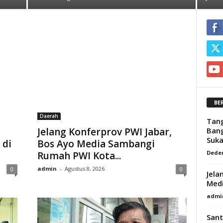
BE
Daerah
Tang
Jelang Konferprov PWI Jabar,
Bang
Suka
 di
Bos Ayo Media Sambangi
Dede
Rumah PWI Kota...
admin
-
Agustus 8, 2026
0
0
Jela
Med
admi
Sant