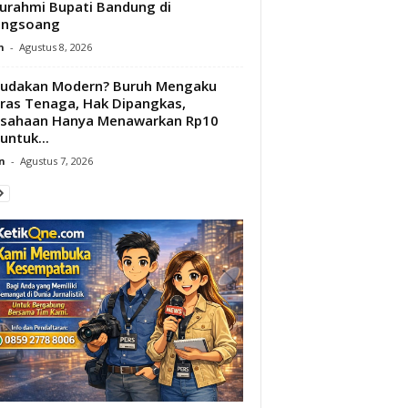
turahmi Bupati Bandung di
ongsoang
n
-
Agustus 8, 2026
budakan Modern? Buruh Mengaku
ras Tenaga, Hak Dipangkas,
usahaan Hanya Menawarkan Rp10
untuk...
n
-
Agustus 7, 2026