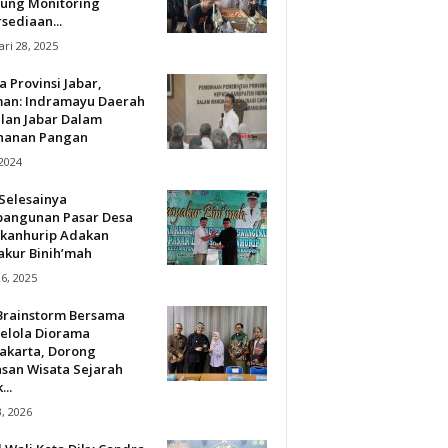
ung Monitoring
sediaan...
ri 28, 2025
 Provinsi Jabar,
an: Indramayu Daerah
lan Jabar Dalam
hanan Pangan
 2024
Selesainya
angunan Pasar Desa
kanhurip Adakan
akur Binih’mah
26, 2025
Brainstorm Bersama
elola Diorama
akarta, Dorong
san Wisata Sejarah
...
3, 2026