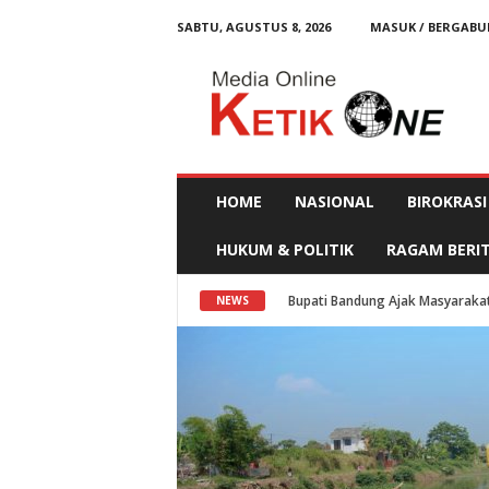
SABTU, AGUSTUS 8, 2026
MASUK / BERGAB
K
e
t
i
k
O
n
e
HOME
NASIONAL
BIROKRASI
HUKUM & POLITIK
RAGAM BERI
Bupati Bandung Ajak Masyaraka
NEWS