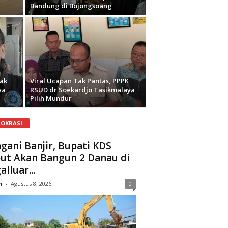
Bandung di Bojongsoang
ak
Viral Ucapan Tak Pantas, PPPK
ya
RSUD dr Soekardjo Tasikmalaya
Pilih Mundur
ROKRASI
gani Banjir, Bupati KDS
ut Akan Bangun 2 Danau di
alluar...
n
-
Agustus 8, 2026
0