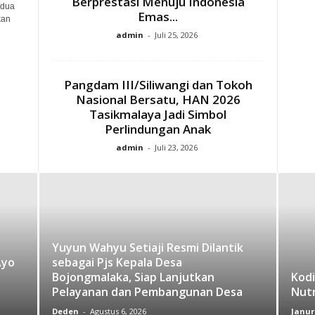
Berprestasi Menuju Indonesia
 dua
Emas...
kan
admin
-
Juli 25, 2026
Pangdam III/Siliwangi dan Tokoh
Nasional Bersatu, HAN 2026
Tasikmalaya Jadi Simbol
Perlindungan Anak
admin
-
Juli 23, 2026
Yuyun Wahyu Setiaji Resmi Dilantik
Ayo
sebagai Pjs Kepala Desa
Bojongmalaka, Siap Lanjutkan
Kodi
Pelayanan dan Pembangunan Desa
Nutr
Deden
-
Agustus 6, 2026
Janur