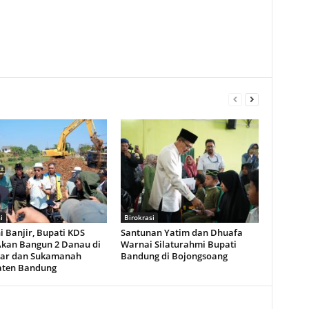
i
Birokrasi
 Banjir, Bupati KDS
Santunan Yatim dan Dhuafa
Akan Bangun 2 Danau di
Warnai Silaturahmi Bupati
uar dan Sukamanah
Bandung di Bojongsoang
aten Bandung