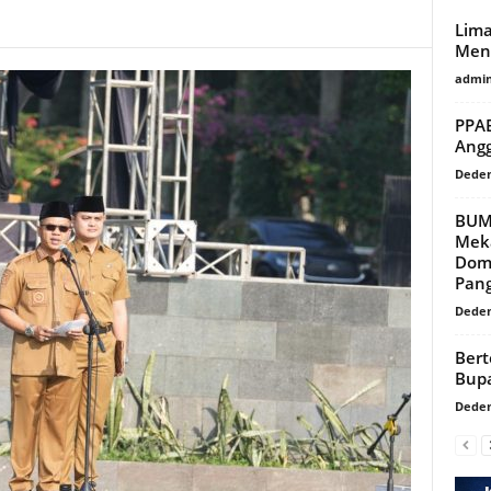
Lim
Menu
admi
PPAB
Ang
Dede
BUM
Mek
Dom
Pan
Dede
Bert
Bupa
Dede