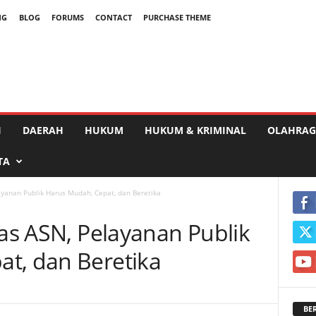
NG
BLOG
FORUMS
CONTACT
PURCHASE THEME
I
DAERAH
HUKUM
HUKUM & KRIMINAL
OLAHRAG
TA
layanan Publik Harus Mudah, Cepat, dan Beretika
tas ASN, Pelayanan Publik
t, dan Beretika
BE