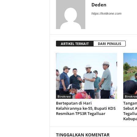
Deden
https://ketikone.com
ARTIKEL TERKAIT
DARI PENULIS
Birokrasi
Birokras
Bertepatan di Hari
Tangani
Kelahirannya ke-55, Bupati KDS
Sebut 
Resmikan TPS3R Tegalluar
Tegall
Kabup
TINGGALKAN KOMENTAR