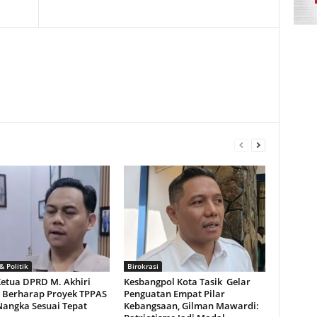
 Politik
Birokrasi
Ketua DPRD M. Akhiri
Kesbangpol Kota Tasik Gelar
i Berharap Proyek TPPAS
Penguatan Empat Pilar
Nangka Sesuai Tepat
Kebangsaan, Gilman Mawardi: