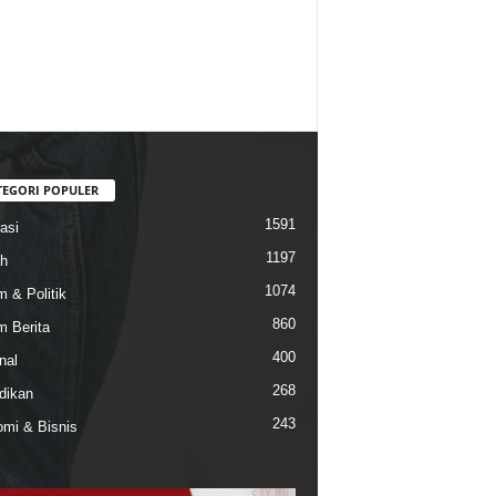
TEGORI POPULER
1591
asi
1197
h
1074
 & Politik
860
 Berita
400
nal
268
dikan
243
mi & Bisnis