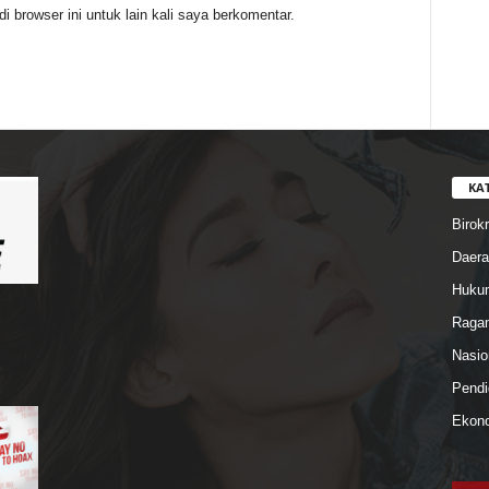
 browser ini untuk lain kali saya berkomentar.
KA
Birokr
Daera
Hukum
Ragam
Nasio
Pendi
Ekono