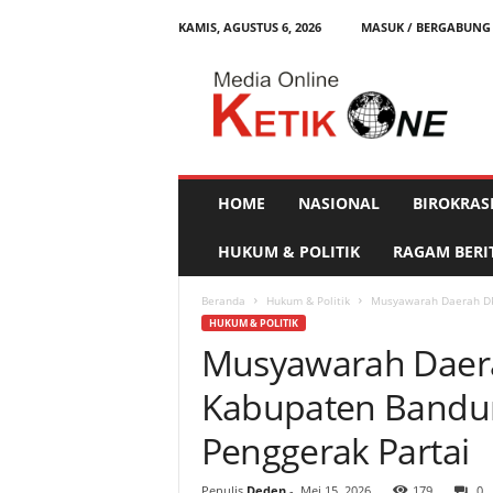
KAMIS, AGUSTUS 6, 2026
MASUK / BERGABUNG
K
e
t
i
k
O
n
HOME
NASIONAL
BIROKRAS
e
HUKUM & POLITIK
RAGAM BERI
Beranda
Hukum & Politik
Musyawarah Daerah DP
HUKUM & POLITIK
Musyawarah Daer
Kabupaten Bandun
Penggerak Partai
Penulis
Deden
-
Mei 15, 2026
179
0