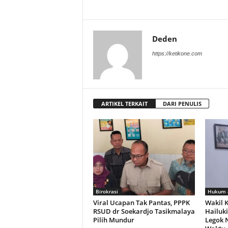
Deden
https://ketikone.com
ARTIKEL TERKAIT
DARI PENULIS
Birokrasi
Hukum &
Viral Ucapan Tak Pantas, PPPK
Wakil 
RSUD dr Soekardjo Tasikmalaya
Hailuk
Pilih Mundur
Legok 