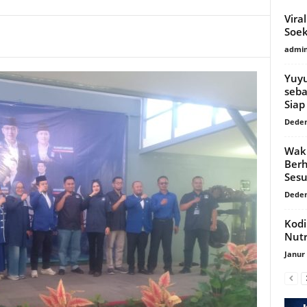
Vira
Soek
admi
Yuyu
seba
Siap
Dede
Waki
Berh
Sesu
Dede
Kodi
Nutr
Janur