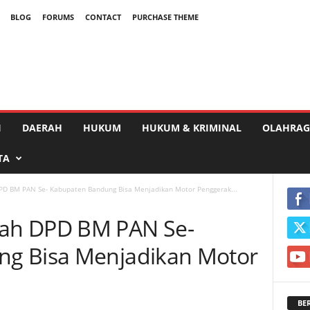
BLOG
FORUMS
CONTACT
PURCHASE THEME
I
DAERAH
HUKUM
HUKUM & KRIMINAL
OLAHRAG
TA
D BM PAN Se- Kabupaten Bandung Bisa Menjadikan Motor Penggerak...
ah DPD BM PAN Se-
g Bisa Menjadikan Motor
BE