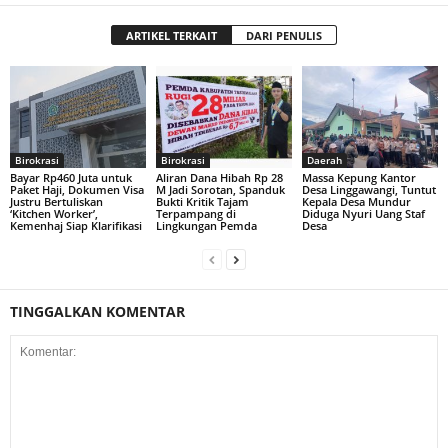
ARTIKEL TERKAIT
DARI PENULIS
Birokrasi
Birokrasi
Daerah
Bayar Rp460 Juta untuk
Aliran Dana Hibah Rp 28
Massa Kepung Kantor
Paket Haji, Dokumen Visa
M Jadi Sorotan, Spanduk
Desa Linggawangi, Tuntut
Justru Bertuliskan
Bukti Kritik Tajam
Kepala Desa Mundur
‘Kitchen Worker’,
Terpampang di
Diduga Nyuri Uang Staf
Kemenhaj Siap Klarifikasi
Lingkungan Pemda
Desa
TINGGALKAN KOMENTAR