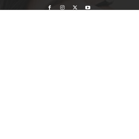
KATEGORI POPULER
1591
Birokrasi
1198
Daerah
1075
Hukum & Politik
860
Ragam Berita
400
Nasional