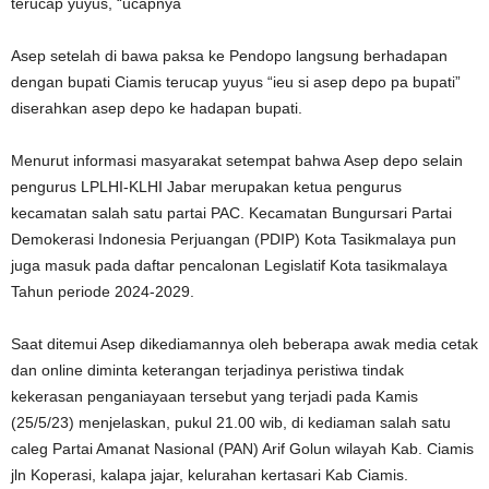
terucap yuyus, “ucapnya
Asep setelah di bawa paksa ke Pendopo langsung berhadapan
dengan bupati Ciamis terucap yuyus “ieu si asep depo pa bupati”
diserahkan asep depo ke hadapan bupati.
Menurut informasi masyarakat setempat bahwa Asep depo selain
pengurus LPLHI-KLHI Jabar merupakan ketua pengurus
kecamatan salah satu partai PAC. Kecamatan Bungursari Partai
Demokerasi Indonesia Perjuangan (PDIP) Kota Tasikmalaya pun
juga masuk pada daftar pencalonan Legislatif Kota tasikmalaya
Tahun periode 2024-2029.
Saat ditemui Asep dikediamannya oleh beberapa awak media cetak
dan online diminta keterangan terjadinya peristiwa tindak
kekerasan penganiayaan tersebut yang terjadi pada Kamis
(25/5/23) menjelaskan, pukul 21.00 wib, di kediaman salah satu
caleg Partai Amanat Nasional (PAN) Arif Golun wilayah Kab. Ciamis
jln Koperasi, kalapa jajar, kelurahan kertasari Kab Ciamis.