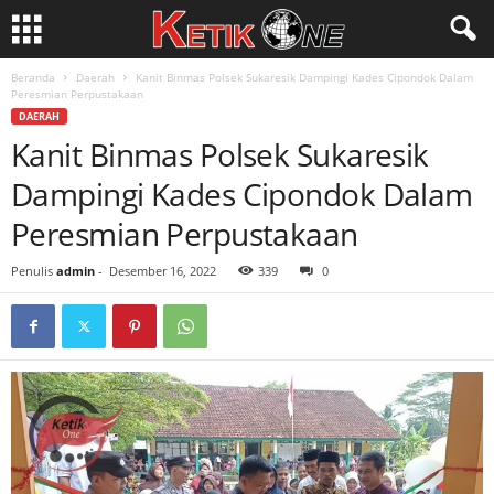
Beranda
Daerah
Kanit Binmas Polsek Sukaresik Dampingi Kades Cipondok Dalam
Peresmian Perpustakaan
DAERAH
Kanit Binmas Polsek Sukaresik
Dampingi Kades Cipondok Dalam
Peresmian Perpustakaan
Penulis
admin
-
Desember 16, 2022
339
0