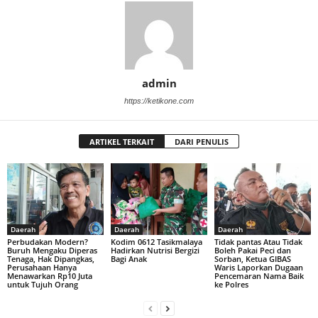
admin
https://ketikone.com
ARTIKEL TERKAIT
DARI PENULIS
Daerah
Daerah
Daerah
Perbudakan Modern?
Kodim 0612 Tasikmalaya
Tidak pantas Atau Tidak
Buruh Mengaku Diperas
Hadirkan Nutrisi Bergizi
Boleh Pakai Peci dan
Tenaga, Hak Dipangkas,
Bagi Anak
Sorban, Ketua GIBAS
Perusahaan Hanya
Waris Laporkan Dugaan
Menawarkan Rp10 Juta
Pencemaran Nama Baik
untuk Tujuh Orang
ke Polres