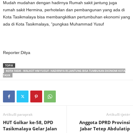
Mudah mudahan dengan hadirnya Rumah sakit jantung juga
rumah sakit Hermina, perhotelan dan pembangunan yang ada di
Kota Tasikmalaya bisa membangkitkan pertumbuhan ekonomi yang
ada di Kota Tasikmalaya, “pungkas Muhammad Yusuf
Reporter:Ditya
TOPIK
KOTA TASIK - WALKOT HM YUSUF: HADIRNYA RS JANTUNG BISA TUMBUKAN EKONOMI KOTA
TASIK
Artikulli paraprak
Artikulli tjetër
HUT Golkar ke-58, DPD
Anggota DPRD Provinsi
Tasikmalaya Gelar Jalan
Jabar Tetep Abdulatip