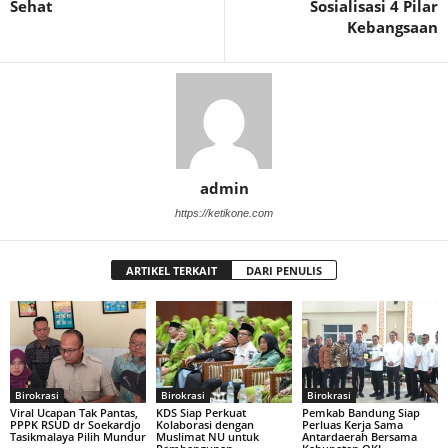
Sehat
Sosialisasi 4 Pilar
Kebangsaan
admin
https://ketikone.com
ARTIKEL TERKAIT
DARI PENULIS
Birokrasi
Birokrasi
Birokrasi
Viral Ucapan Tak Pantas,
KDS Siap Perkuat
Pemkab Bandung Siap
PPPK RSUD dr Soekardjo
Kolaborasi dengan
Perluas Kerja Sama
Tasikmalaya Pilih Mundur
Muslimat NU untuk
Antardaerah Bersama