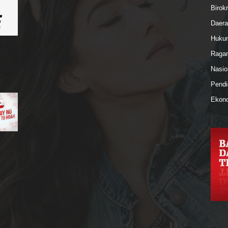
Birokr
Daera
Hukum
Ragam
Nasio
Pendi
Ekono