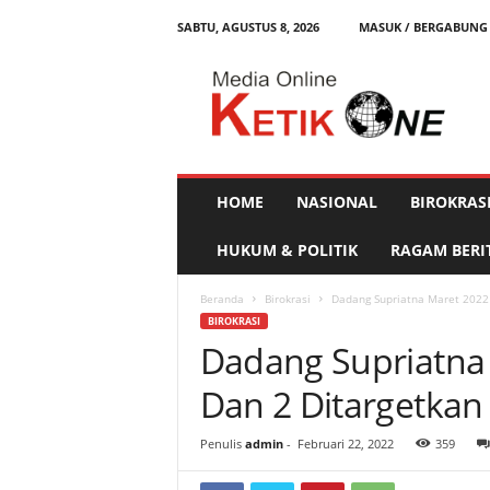
SABTU, AGUSTUS 8, 2026
MASUK / BERGABUNG
K
e
t
i
k
O
n
HOME
NASIONAL
BIROKRAS
e
HUKUM & POLITIK
RAGAM BERI
Beranda
Birokrasi
Dadang Supriatna Maret 2022 
BIROKRASI
Dadang Supriatna 
Dan 2 Ditargetkan 
Penulis
admin
-
Februari 22, 2022
359