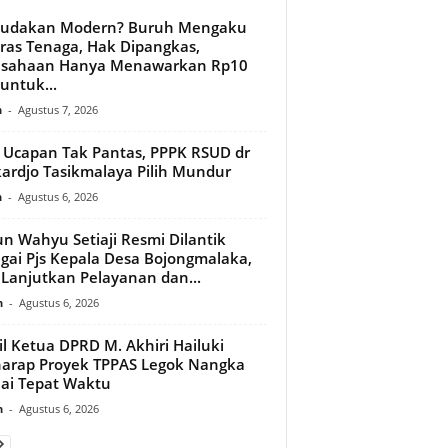
budakan Modern? Buruh Mengaku
ras Tenaga, Hak Dipangkas,
usahaan Hanya Menawarkan Rp10
 untuk...
n
-
Agustus 7, 2026
l Ucapan Tak Pantas, PPPK RSUD dr
ardjo Tasikmalaya Pilih Mundur
n
-
Agustus 6, 2026
n Wahyu Setiaji Resmi Dilantik
gai Pjs Kepala Desa Bojongmalaka,
 Lanjutkan Pelayanan dan...
n
-
Agustus 6, 2026
l Ketua DPRD M. Akhiri Hailuki
arap Proyek TPPAS Legok Nangka
ai Tepat Waktu
n
-
Agustus 6, 2026