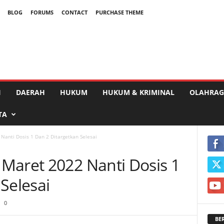
BLOG
FORUMS
CONTACT
PURCHASE THEME
I
DAERAH
HUKUM
HUKUM & KRIMINAL
OLAHRAG
TA
Nanti Dosis 1 Dan 2 Ditargetkan Selesai
Maret 2022 Nanti Dosis 1
Selesai
0
BE