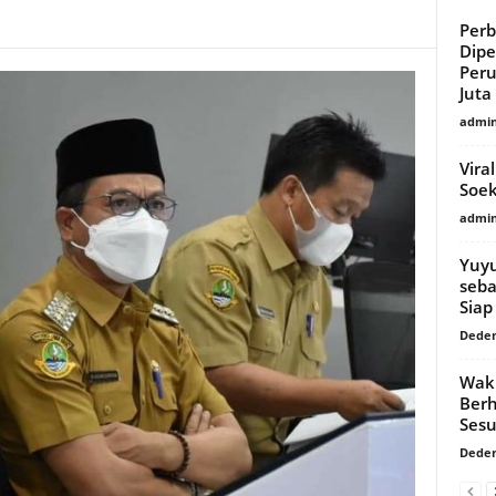
Per
Dipe
Per
Juta
admi
Vira
Soek
admi
Yuyu
seba
Siap
Dede
Waki
Berh
Sesu
Dede