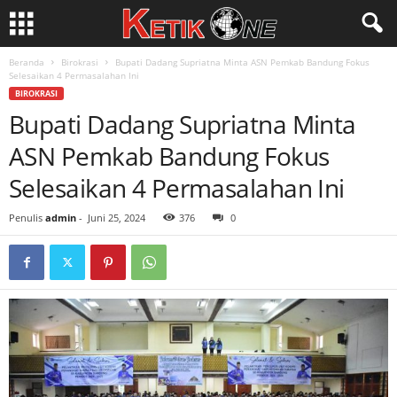
Beranda
Birokrasi
Bupati Dadang Supriatna Minta ASN Pemkab Bandung Fokus
Selesaikan 4 Permasalahan Ini
BIROKRASI
Bupati Dadang Supriatna Minta
ASN Pemkab Bandung Fokus
Selesaikan 4 Permasalahan Ini
Penulis
admin
-
Juni 25, 2024
376
0