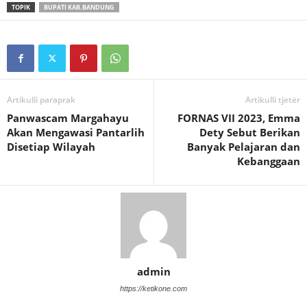
TOPIK
BUPATI KAB.BANDUNG
Artikulli paraprak
Artikulli tjetër
Panwascam Margahayu
FORNAS VII 2023, Emma
Akan Mengawasi Pantarlih
Dety Sebut Berikan
Disetiap Wilayah
Banyak Pelajaran dan
Kebanggaan
admin
https://ketikone.com