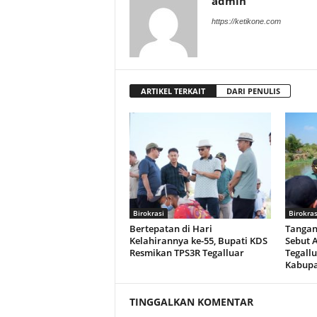
admin
https://ketikone.com
ARTIKEL TERKAIT
DARI PENULIS
Birokrasi
Birokras
Bertepatan di Hari
Tangani
Kelahirannya ke-55, Bupati KDS
Sebut 
Resmikan TPS3R Tegalluar
Tegall
Kabup
TINGGALKAN KOMENTAR