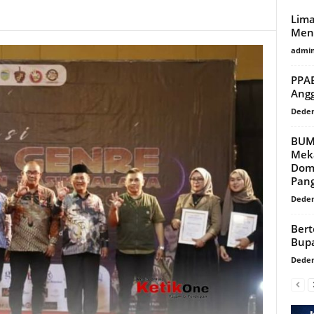
Lim
Menu
admi
PPAB
Ang
Dede
BUM
Mek
Dom
Pan
Dede
Bert
Bupa
Dede