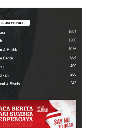
TEGORI POPULER
1594
asi
1200
h
1076
 & Politik
864
 Berita
400
nal
268
dikan
243
mi & Bisnis