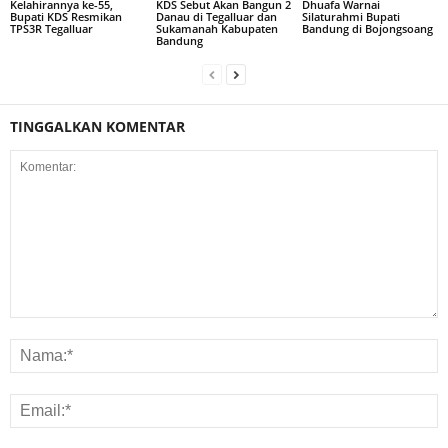
Kelahirannya ke-55,
KDS Sebut Akan Bangun 2
Dhuafa Warnai
Bupati KDS Resmikan
Danau di Tegalluar dan
Silaturahmi Bupati
TPS3R Tegalluar
Sukamanah Kabupaten
Bandung di Bojongsoang
Bandung
TINGGALKAN KOMENTAR