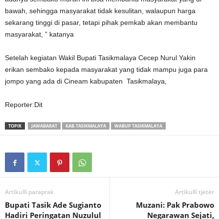
bawah, sehingga masyarakat tidak kesulitan, walaupun harga
sekarang tinggi di pasar, tetapi pihak pemkab akan membantu
masyarakat, ” katanya
Setelah kegiatan Wakil Bupati Tasikmalaya Cecep Nurul Yakin
erikan sembako kepada masyarakat yang tidak mampu juga para
jompo yang ada di Cineam kabupaten Tasikmalaya,
Reporter:Dit
TOPIK
JAWABARAT
KAB.TASIKMALAYA
WABUP TASIKMALAYA
Artikulli paraprak
Artikulli tjetër
Bupati Tasik Ade Sugianto
Muzani: Pak Prabowo
Hadiri Peringatan Nuzulul
Negarawan Sejati,