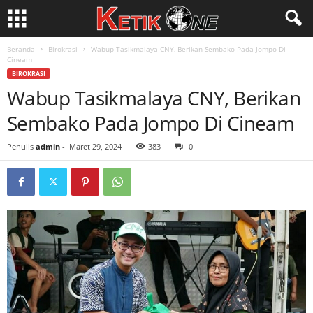
Beranda
Birokrasi
Wabup Tasikmalaya CNY, Berikan Sembako Pada Jompo Di
Cineam
BIROKRASI
Wabup Tasikmalaya CNY, Berikan
Sembako Pada Jompo Di Cineam
Penulis
admin
-
Maret 29, 2024
383
0