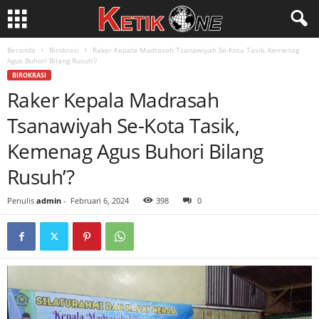
Beranda
Birokrasi
Raker Kepala Madrasah Tsanawiyah Se-Kota Tasik, Kemenag
Agus Buhori Bilang Rusuh’?
BIROKRASI
Raker Kepala Madrasah
Tsanawiyah Se-Kota Tasik,
Kemenag Agus Buhori Bilang
Rusuh’?
Penulis
admin
-
Februari 6, 2024
398
0