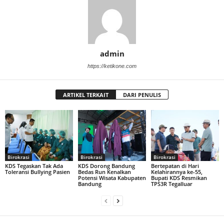
admin
https://ketikone.com
ARTIKEL TERKAIT
DARI PENULIS
Birokrasi
Birokrasi
Birokrasi
KDS Tegaskan Tak Ada
KDS Dorong Bandung
Bertepatan di Hari
Toleransi Bullying Pasien
Bedas Run Kenalkan
Kelahirannya ke-55,
Potensi Wisata Kabupaten
Bupati KDS Resmikan
Bandung
TPS3R Tegalluar