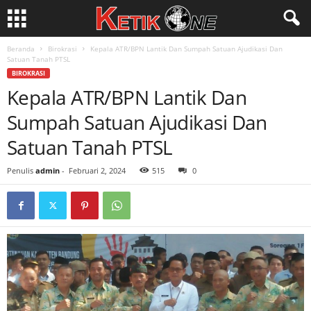
Beranda
Birokrasi
Kepala ATR/BPN Lantik Dan Sumpah Satuan Ajudikasi Dan
Satuan Tanah PTSL
BIROKRASI
Kepala ATR/BPN Lantik Dan
Sumpah Satuan Ajudikasi Dan
Satuan Tanah PTSL
Penulis
admin
-
Februari 2, 2024
515
0