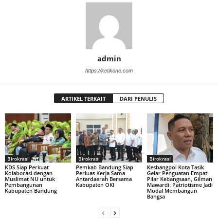
admin
https://ketikone.com
ARTIKEL TERKAIT
DARI PENULIS
Birokrasi
Birokrasi
Birokrasi
KDS Siap Perkuat
Pemkab Bandung Siap
Kesbangpol Kota Tasik
Kolaborasi dengan
Perluas Kerja Sama
Gelar Penguatan Empat
Muslimat NU untuk
Antardaerah Bersama
Pilar Kebangsaan, Gilman
Pembangunan
Kabupaten OKI
Mawardi: Patriotisme Jadi
Kabupaten Bandung
Modal Membangun
Bangsa