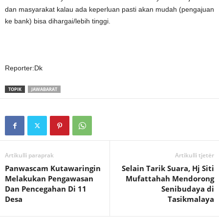
dan masyarakat kalau ada keperluan pasti akan mudah (pengajuan
ke bank) bisa dihargai/lebih tinggi.
Reporter:Dk
TOPIK
JAWABARAT
Artikulli paraprak
Artikulli tjetër
Panwascam Kutawaringin
Selain Tarik Suara, Hj Siti
Melakukan Pengawasan
Mufattahah Mendorong
Dan Pencegahan Di 11
Senibudaya di
Desa
Tasikmalaya