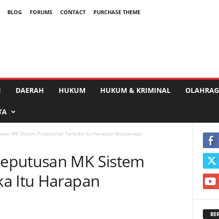
BLOG
FORUMS
CONTACT
PURCHASE THEME
I
DAERAH
HUKUM
HUKUM & KRIMINAL
OLAHRAG
TA
san MK Sistem Proposonal Terbuka Itu Harapan Masyarakat
eputusan MK Sistem
ka Itu Harapan
BE