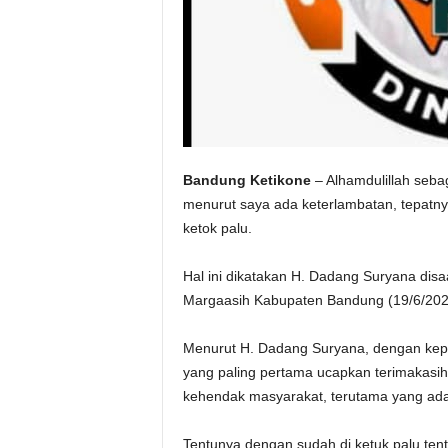
Bandung Ketikone
– Alhamdulillah seba
menurut saya ada keterlambatan, tepatnya
ketok palu.
Hal ini dikatakan H. Dadang Suryana di
Margaasih Kabupaten Bandung (19/6/202
Menurut H. Dadang Suryana, dengan kepu
yang paling pertama ucapkan terimakasih 
kehendak masyarakat, terutama yang ad
Tentunya dengan sudah di ketuk palu tent