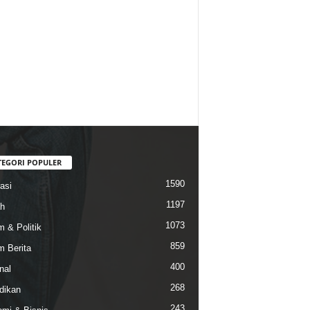
TEGORI POPULER
1590
asi
1197
h
1073
 & Politik
859
 Berita
400
nal
268
dikan
243