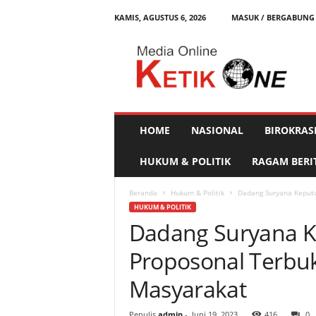
KAMIS, AGUSTUS 6, 2026
MASUK / BERGABUNG
K
e
t
i
k
O
n
HOME
NASIONAL
BIROKRAS
e
HUKUM & POLITIK
RAGAM BERI
Beranda
Hukum & Politik
Dadang Suryana Keputu
HUKUM & POLITIK
Dadang Suryana K
Proposonal Terbu
Masyarakat
Penulis
admin
-
Juni 19, 2023
416
0