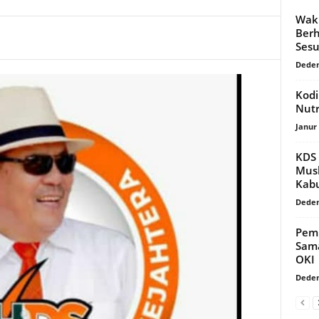
Waki
Berh
Sesu
Dede
Kodi
Nutr
Janur
KDS 
Mus
Kab
Dede
Pemk
Sam
OKI
Dede