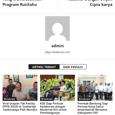
Program Rutilahu
Cipta karya
admin
https://ketikone.com
ARTIKEL TERKAIT
DARI PENULIS
Birokrasi
Birokrasi
Birokrasi
Viral Ucapan Tak Pantas,
KDS Siap Perkuat
Pemkab Bandung Siap
PPPK RSUD dr Soekardjo
Kolaborasi dengan
Perluas Kerja Sama
Tasikmalaya Pilih Mundur
Muslimat NU untuk
Antardaerah Bersama
Pembangunan
Kabupaten OKI