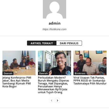
admin
https://ketikone.com
ARTIKEL TERKAIT
DARI PENULIS
Daerah
Daerah
Birokrasi
Jelang Konferprov PWI
Perbudakan Modern?
Viral Ucapan Tak Pantas,
Jabar, Bos Ayo Media
Buruh Mengaku Diperas
PPPK RSUD dr Soekardjo
Sambangi Rumah PWI
Tenaga, Hak Dipangkas,
Tasikmalaya Pilih Mundur
Kota Bogor
Perusahaan Hanya
Menawarkan Rp10 Juta
untuk Tujuh Orang