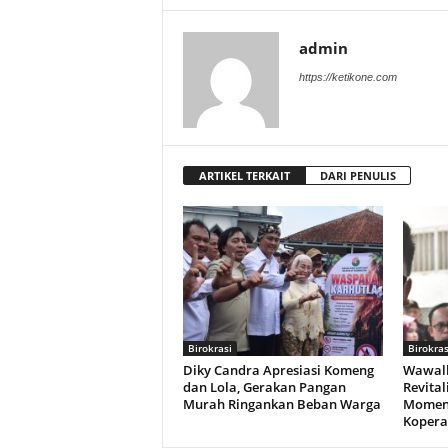
admin
https://ketikone.com
ARTIKEL TERKAIT
DARI PENULIS
Birokrasi
Birokras
Diky Candra Apresiasi Komeng
Wawalk
dan Lola, Gerakan Pangan
Revital
Murah Ringankan Beban Warga
Momen
Kopera