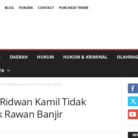
BLOG
FORUMS
CONTACT
PURCHASE THEME
I
DAERAH
HUKUM
HUKUM & KRIMINAL
OLAHRAG
TA
l Tidak Berdaya Kota Tasik Rawan Banjir
Ridwan Kamil Tidak
k Rawan Banjir
BE