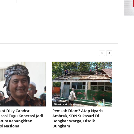
i
Birokrasi
ot Diky Candra:
Pemkab Diam? Atap Nyaris
isasi Tugu Koperasi Jadi
Ambruk, SDN Sukasari Di
tum Kebangkitan
Bongkar Warga, Disdik
si Nasional
Bungkam