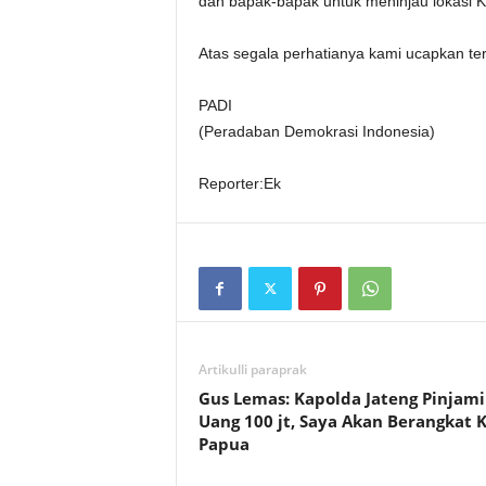
dan bapak-bapak untuk meninjau lokasi Ko
Atas segala perhatianya kami ucapkan te
PADI
(Peradaban Demokrasi Indonesia)
Reporter:Ek
Artikulli paraprak
Gus Lemas: Kapolda Jateng Pinjam
Uang 100 jt, Saya Akan Berangkat 
Papua