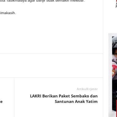
ta Tasikmalaya agar banjir tidak semakin melebar.
rimakasih.
Artikulli tjetër
i
LAKRI Berikan Paket Sembako dan
Ke
Santunan Anak Yatim