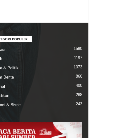
TEGORI POPULER
1590
asi
1197
h
1073
 & Politik
860
 Berita
400
nal
268
dikan
243
mi & Bisnis