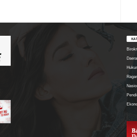
KA
Birokr
Daera
Hukum
Ragam
Nasio
Pendi
Ekono