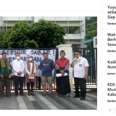
Yuyu
seba
Siap
Dede
Waki
Berh
Sesu
Dede
Kodi
Nutr
Janur
KDS 
Mus
Kab
Dede