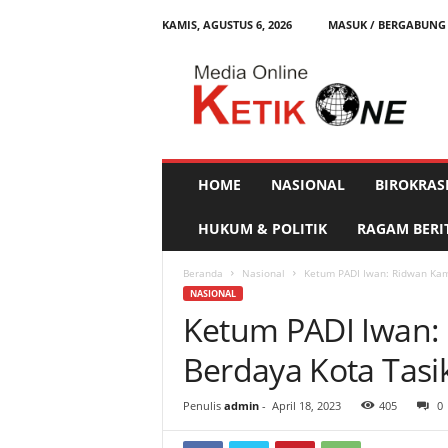
KAMIS, AGUSTUS 6, 2026
MASUK / BERGABUNG
K
e
t
i
k
O
n
HOME
NASIONAL
BIROKRAS
e
HUKUM & POLITIK
RAGAM BERI
Beranda
Nasional
Ketum PADI Iwan: Ridwan Kami
NASIONAL
Ketum PADI Iwan: 
Berdaya Kota Tasi
Penulis
admin
-
April 18, 2023
405
0