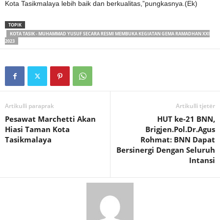
Kota Tasikmalaya lebih baik dan berkualitas,”pungkasnya.(Ek)
TOPIK
KOTA TASIK - MUHAMMAD YUSUF SECARA RESMI MEMBUKA KEGIATAN GEMA RAMADHAN XXI
2023
Artikulli paraprak
Artikulli tjetër
Pesawat Marchetti Akan
HUT ke-21 BNN,
Hiasi Taman Kota
Brigjen.Pol.Dr.Agus
Tasikmalaya
Rohmat: BNN Dapat
Bersinergi Dengan Seluruh
Intansi