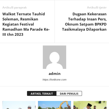
Artikulli paraprak
Artikulli tjetër
Walkot Ternate Tauhid
Dugaan Kekerasan
Soleman, Resmikan
Terhadap Insan Pers,
Kegiatan Festival
Oknum Satpam BPKPD
Ramadhan Ma Parade Ke-
Tasikmalaya Dilaporkan
III thn 2023
admin
https://ketikone.com
ARTIKEL TERKAIT
DARI PENULIS