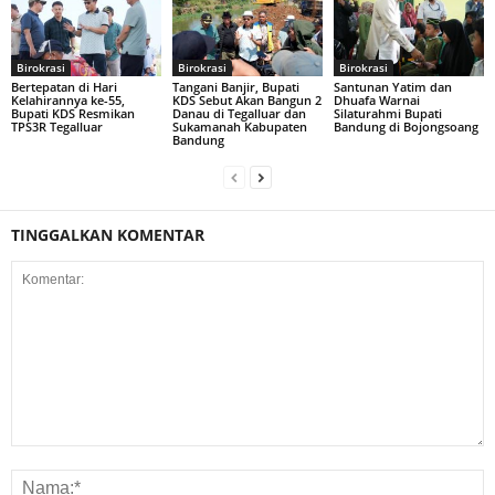
Birokrasi
Birokrasi
Birokrasi
Bertepatan di Hari
Tangani Banjir, Bupati
Santunan Yatim dan
Kelahirannya ke-55,
KDS Sebut Akan Bangun 2
Dhuafa Warnai
Bupati KDS Resmikan
Danau di Tegalluar dan
Silaturahmi Bupati
TPS3R Tegalluar
Sukamanah Kabupaten
Bandung di Bojongsoang
Bandung
TINGGALKAN KOMENTAR