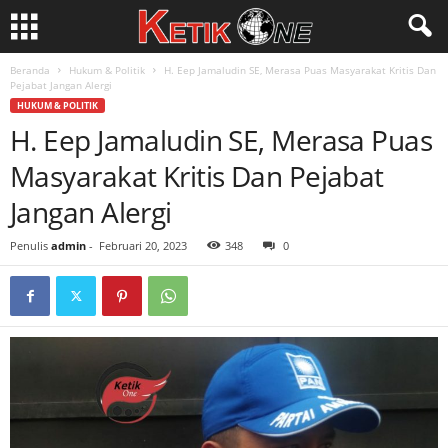
Beranda
Hukum & Politik
H. Eep Jamaludin SE, Merasa Puas Masyarakat Kritis Dan
Pejabat Jangan Alergi
HUKUM & POLITIK
H. Eep Jamaludin SE, Merasa Puas
Masyarakat Kritis Dan Pejabat
Jangan Alergi
Penulis
admin
-
Februari 20, 2023
348
0