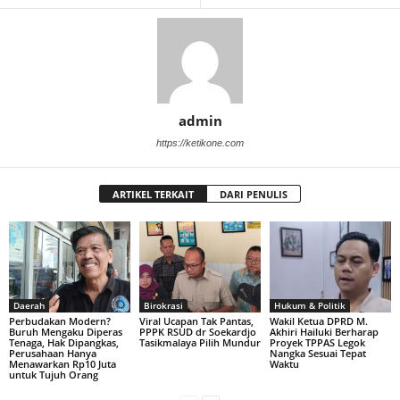
admin
https://ketikone.com
ARTIKEL TERKAIT
DARI PENULIS
Daerah
Birokrasi
Hukum & Politik
Perbudakan Modern?
Viral Ucapan Tak Pantas,
Wakil Ketua DPRD M.
Buruh Mengaku Diperas
PPPK RSUD dr Soekardjo
Akhiri Hailuki Berharap
Tenaga, Hak Dipangkas,
Tasikmalaya Pilih Mundur
Proyek TPPAS Legok
Perusahaan Hanya
Nangka Sesuai Tepat
Menawarkan Rp10 Juta
Waktu
untuk Tujuh Orang