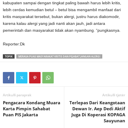
kabupaten sampai dengan tingkat paling bawah harus lebih kritis,
lebih cerdas kemudian betul – betul bisa mengambil manfaat dari
kritis masyarakat tersebut, bukan alergi, justru harus diakomodir,
karena kalau alergi yang jadi nanti akan jauh, jadi antara
pemerintah dan masyarakat tidak akan nyambung. “pungkasnya.
Reporter:Dk
TOPIK
MERASA PUAS MASYARAKAT KRITIS DAN PEJABAT JANGAN ALERGI
Artikulli paraprak
Artikulli tjetër
Pengacara Kondang Muara
Terlepas Dari Keangotaan
Karta Pimpin Sahabat
Dewan Ir. Aep Dedi Aktif
Puan PIS Jakarta
Juga Di Koperasi KOPAGA
Sauyunan