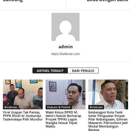
admin
https://ketikone.com
ARTIKEL TERKAIT
DARI PENULIS
Birokrasi
Hukum & Politik
Birokrasi
Viral Ucapan Tak Pantas,
Wakil Ketua DPRD M.
Kesbangpol Kota Tasik
PPPK RSUD dr Soekardjo
Akhiri Hailuki Berharap
Gelar Penguatan Empat
Tasikmalaya Pilih Mundur
Proyek TPPAS Legok
Pilar Kebangsaan, Gilman
Nangka Sesuai Tepat
Mawardi: Patriotisme Jadi
Waktu
Modal Membangun
Bangsa