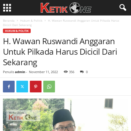
Beranda
Hukum & Politik
H. Wawan Ruswandi Anggaran Untuk Pilkada Harus
Dicicil Dari Sekarang
HUKUM & POLITIK
H. Wawan Ruswandi Anggaran
Untuk Pilkada Harus Dicicil Dari
Sekarang
Penulis
admin
-
November 11, 2022
356
0