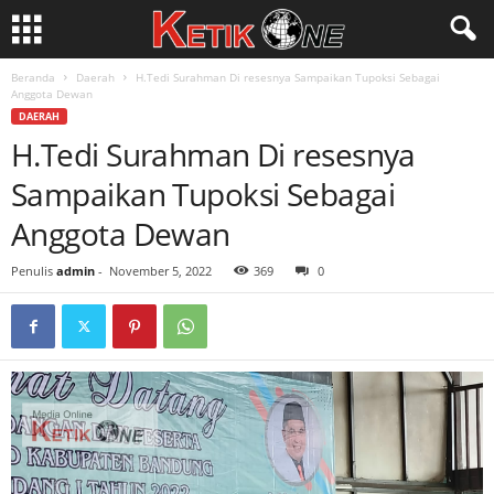
Beranda
Daerah
H.Tedi Surahman Di resesnya Sampaikan Tupoksi Sebagai
Anggota Dewan
DAERAH
H.Tedi Surahman Di resesnya
Sampaikan Tupoksi Sebagai
Anggota Dewan
Penulis
admin
-
November 5, 2022
369
0