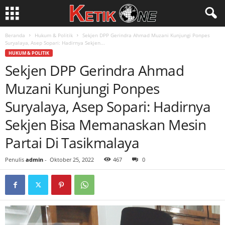
Beranda
Hukum & Politik
Sekjen DPP Gerindra Ahmad Muzani Kunjungi Ponpes
Suryalaya, Asep Sopari: Hadirnya Sekjen...
HUKUM & POLITIK
Sekjen DPP Gerindra Ahmad
Muzani Kunjungi Ponpes
Suryalaya, Asep Sopari: Hadirnya
Sekjen Bisa Memanaskan Mesin
Partai Di Tasikmalaya
Penulis
admin
-
Oktober 25, 2022
467
0