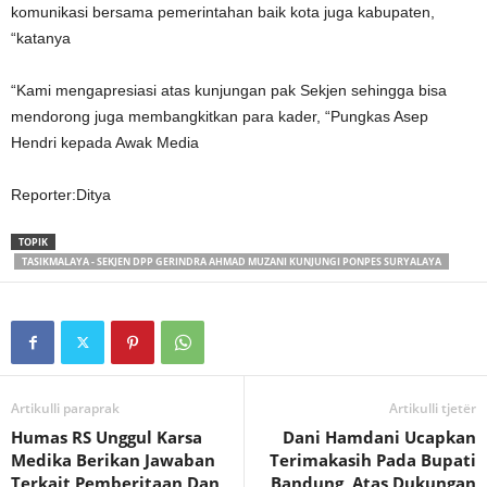
komunikasi bersama pemerintahan baik kota juga kabupaten,
“katanya
“Kami mengapresiasi atas kunjungan pak Sekjen sehingga bisa
mendorong juga membangkitkan para kader, “Pungkas Asep
Hendri kepada Awak Media
Reporter:Ditya
TOPIK
TASIKMALAYA - SEKJEN DPP GERINDRA AHMAD MUZANI KUNJUNGI PONPES SURYALAYA
Artikulli paraprak
Artikulli tjetër
Humas RS Unggul Karsa
Dani Hamdani Ucapkan
Medika Berikan Jawaban
Terimakasih Pada Bupati
Terkait Pemberitaan Dan
Bandung, Atas Dukungan