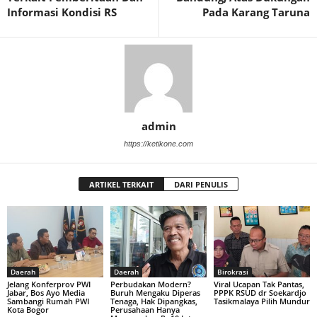
Informasi Kondisi RS
Pada Karang Taruna
admin
https://ketikone.com
ARTIKEL TERKAIT
DARI PENULIS
Daerah
Daerah
Birokrasi
Jelang Konferprov PWI
Perbudakan Modern?
Viral Ucapan Tak Pantas,
Jabar, Bos Ayo Media
Buruh Mengaku Diperas
PPPK RSUD dr Soekardjo
Sambangi Rumah PWI
Tenaga, Hak Dipangkas,
Tasikmalaya Pilih Mundur
Kota Bogor
Perusahaan Hanya