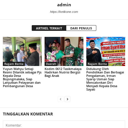
admin
https://ketikone.com
ARTIKEL TERKAIT
DARI PENULIS
Ragam Berita
Daerah
Ragam Berita
Yuyun Wahyu Setiaji
Kodim 0612 Tasikmalaya
Didukung Oleh
Resmi Dilantik sebagai Pjs
Hadirkan Nutrisi Bergizi
Pendidikan Dan Berbagai
Kepala Desa
Bagi Anak
Pengalaman, Irman
Bojongmalaka, Siap
Syarip Usman Siap
Lanjutkan Pelayanan dan
Mencalonkan Diri
Pembangunan Desa
Menjadi Kepala Desa
Sayati
TINGGALKAN KOMENTAR