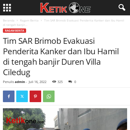
Beranda
Ragam Berita
Tim SAR Brimob Evakuasi Penderita Kanker dan Ibu Hamil
di tengah banjir...
RAGAM BERITA
Tim SAR Brimob Evakuasi
Penderita Kanker dan Ibu Hamil
di tengah banjir Duren Villa
Ciledug
Penulis
admin
-
Juli 16, 2022
325
0