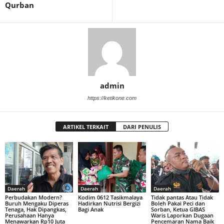
Qurban
admin
https://ketikone.com
ARTIKEL TERKAIT
DARI PENULIS
Daerah
Daerah
Daerah
Perbudakan Modern?
Kodim 0612 Tasikmalaya
Tidak pantas Atau Tidak
Buruh Mengaku Diperas
Hadirkan Nutrisi Bergizi
Boleh Pakai Peci dan
Tenaga, Hak Dipangkas,
Bagi Anak
Sorban, Ketua GIBAS
Perusahaan Hanya
Waris Laporkan Dugaan
Menawarkan Rp10 Juta
Pencemaran Nama Baik