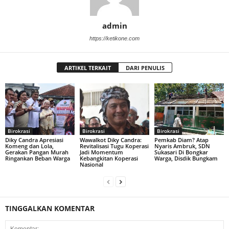
admin
https://ketikone.com
ARTIKEL TERKAIT
DARI PENULIS
Birokrasi
Birokrasi
Birokrasi
Diky Candra Apresiasi
Wawalkot Diky Candra:
Pemkab Diam? Atap
Komeng dan Lola,
Revitalisasi Tugu Koperasi
Nyaris Ambruk, SDN
Gerakan Pangan Murah
Jadi Momentum
Sukasari Di Bongkar
Ringankan Beban Warga
Kebangkitan Koperasi
Warga, Disdik Bungkam
Nasional
TINGGALKAN KOMENTAR