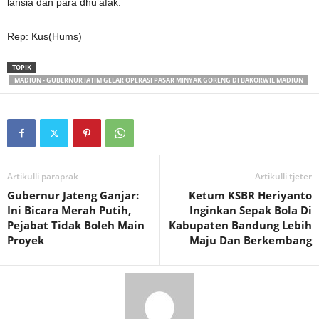
lansia dan para dhu’afak.
Rep: Kus(Hums)
TOPIK
MADIUN - GUBERNUR JATIM GELAR OPERASI PASAR MINYAK GORENG DI BAKORWIL MADIUN
Artikulli paraprak
Artikulli tjetër
Gubernur Jateng Ganjar:
Ketum KSBR Heriyanto
Ini Bicara Merah Putih,
Inginkan Sepak Bola Di
Pejabat Tidak Boleh Main
Kabupaten Bandung Lebih
Proyek
Maju Dan Berkembang