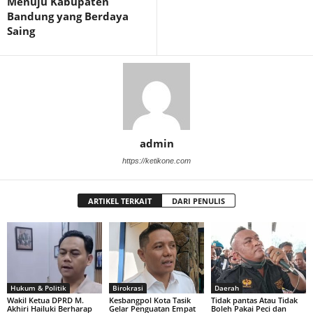
Menuju Kabupaten
Bandung yang Berdaya
Saing
admin
https://ketikone.com
ARTIKEL TERKAIT
DARI PENULIS
Hukum & Politik
Birokrasi
Daerah
Wakil Ketua DPRD M.
Kesbangpol Kota Tasik
Tidak pantas Atau Tidak
Akhiri Hailuki Berharap
Gelar Penguatan Empat
Boleh Pakai Peci dan