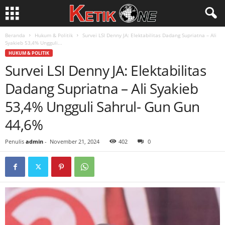
Beranda
Hukum & Politik
Survei LSI Denny JA: Elektabilitas Dadang Supriatna – Ali
Syakieb 53,4% Ungguli...
HUKUM & POLITIK
Survei LSI Denny JA: Elektabilitas
Dadang Supriatna – Ali Syakieb
53,4% Ungguli Sahrul- Gun Gun
44,6%
Penulis
admin
-
November 21, 2024
402
0