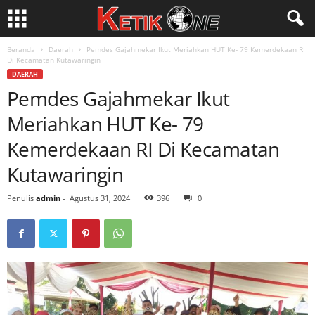
Beranda
Daerah
Pemdes Gajahmekar Ikut Meriahkan HUT Ke- 79 Kemerdekaan RI
Di Kecamatan Kutawaringin
DAERAH
Pemdes Gajahmekar Ikut
Meriahkan HUT Ke- 79
Kemerdekaan RI Di Kecamatan
Kutawaringin
Penulis
admin
-
Agustus 31, 2024
396
0