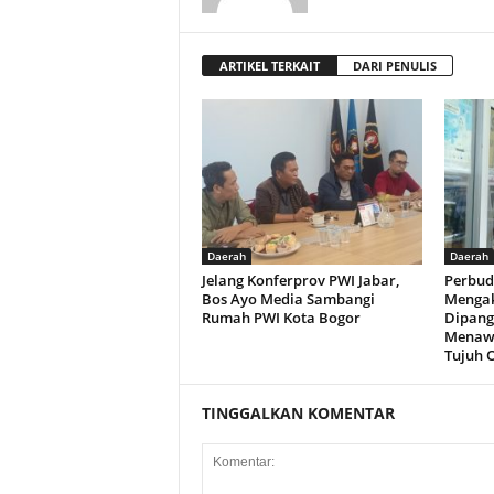
ARTIKEL TERKAIT
DARI PENULIS
Daerah
Daerah
Jelang Konferprov PWI Jabar,
Perbud
Bos Ayo Media Sambangi
Mengak
Rumah PWI Kota Bogor
Dipang
Menawa
Tujuh 
TINGGALKAN KOMENTAR