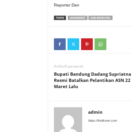
Reporter:Den
TOPIK
JAWABARAT
KAB.BANDUNG
Artikulli paraprak
Bupati Bandung Dadang Supriatna
Resmi Batalkan Pelantikan ASN 22
Maret Lalu
admin
https://ketikone.com