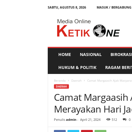
SABTU, AGUSTUS 8, 2026
MASUK / BERGABUNG
K
e
t
i
k
O
n
HOME
NASIONAL
BIROKRAS
e
HUKUM & POLITIK
RAGAM BERI
Beranda
Daerah
Camat Margaasih Ajak Masyara
DAERAH
Camat Margaasih 
Merayakan Hari J
Penulis
admin
-
April 21, 2024
512
0