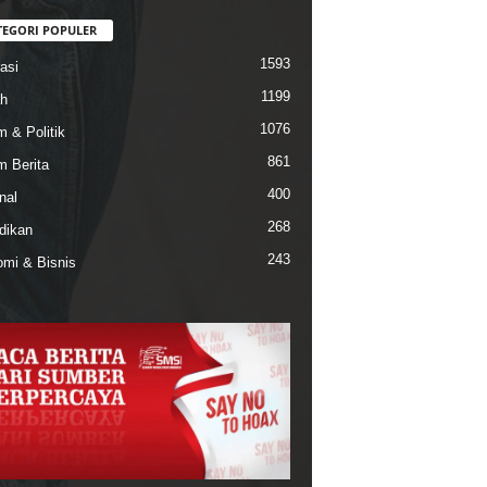
TEGORI POPULER
1593
asi
1199
h
1076
 & Politik
861
 Berita
400
nal
268
dikan
243
mi & Bisnis