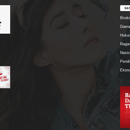
KA
Birokr
Daera
Hukum
Ragam
Nasio
Pendi
Ekono