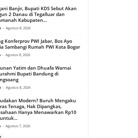
ani Banjir, Bupati KDS Sebut Akan
un 2 Danau di Tegalluar dan
amanah Kabupaten...
n
-
Agustus 8, 2026
ng Konferprov PWI Jabar, Bos Ayo
a Sambangi Rumah PWI Kota Bogor
n
-
Agustus 8, 2026
unan Yatim dan Dhuafa Warnai
turahmi Bupati Bandung di
ongsoang
n
-
Agustus 8, 2026
budakan Modern? Buruh Mengaku
ras Tenaga, Hak Dipangkas,
usahaan Hanya Menawarkan Rp10
 untuk...
n
-
Agustus 7, 2026