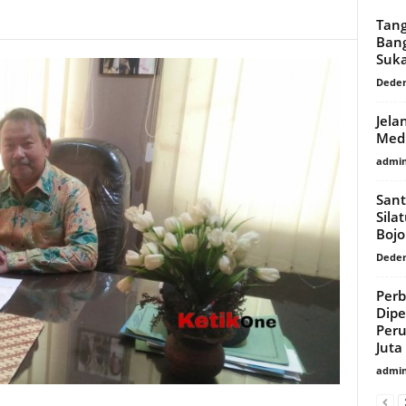
Tang
Bang
Suk
Dede
Jela
Medi
admi
Sant
Sila
Boj
Dede
Per
Dipe
Per
Juta
admi