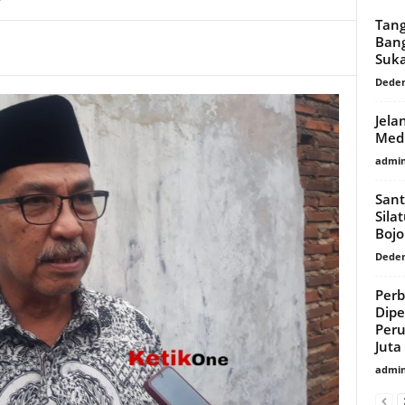
Tang
Bang
Suk
Dede
Jela
Medi
admi
Sant
Sila
Boj
Dede
Per
Dipe
Per
Juta
admi