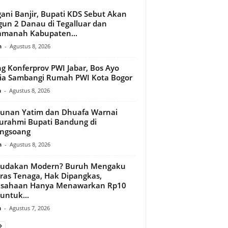
ani Banjir, Bupati KDS Sebut Akan
un 2 Danau di Tegalluar dan
amanah Kabupaten...
n
-
Agustus 8, 2026
ng Konferprov PWI Jabar, Bos Ayo
a Sambangi Rumah PWI Kota Bogor
n
-
Agustus 8, 2026
unan Yatim dan Dhuafa Warnai
turahmi Bupati Bandung di
ongsoang
n
-
Agustus 8, 2026
budakan Modern? Buruh Mengaku
ras Tenaga, Hak Dipangkas,
usahaan Hanya Menawarkan Rp10
 untuk...
n
-
Agustus 7, 2026