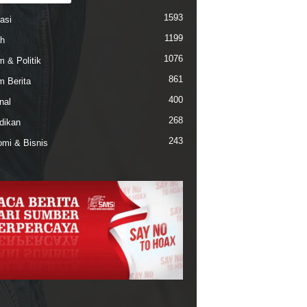
1593
asi
1199
h
1076
 & Politik
861
 Berita
400
nal
268
dikan
243
mi & Bisnis