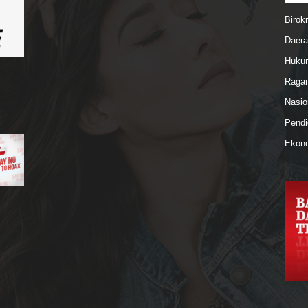
Birokr
Daera
Hukum
Ragam
Nasio
Pendi
Ekono