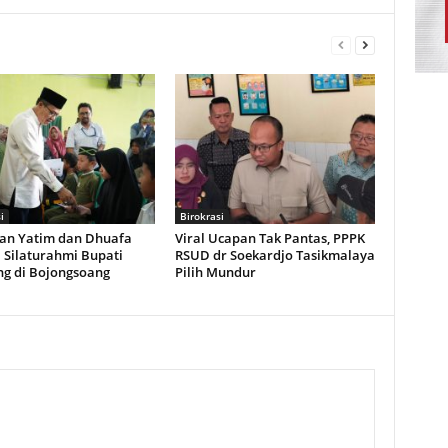
i
Birokrasi
an Yatim dan Dhuafa
Viral Ucapan Tak Pantas, PPPK
 Silaturahmi Bupati
RSUD dr Soekardjo Tasikmalaya
g di Bojongsoang
Pilih Mundur