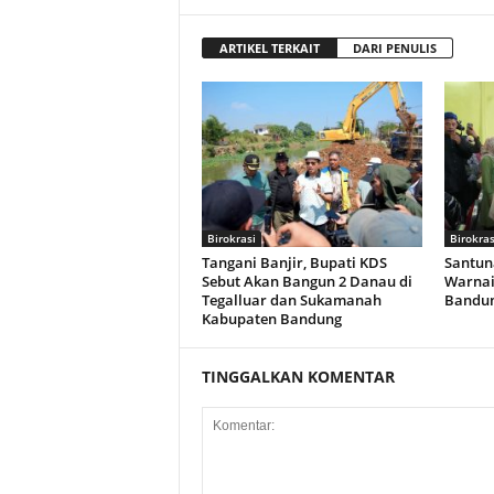
ARTIKEL TERKAIT
DARI PENULIS
Birokrasi
Birokras
Tangani Banjir, Bupati KDS
Santun
Sebut Akan Bangun 2 Danau di
Warnai
Tegalluar dan Sukamanah
Bandun
Kabupaten Bandung
TINGGALKAN KOMENTAR