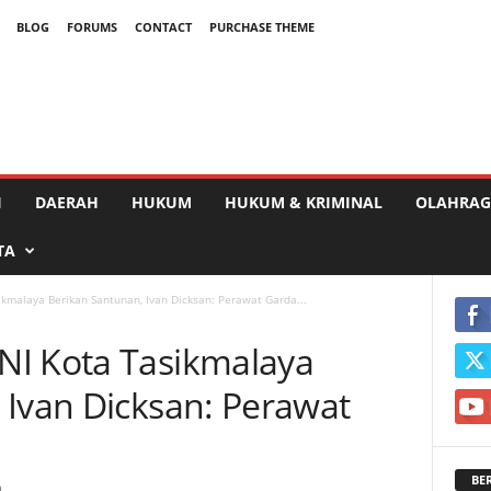
BLOG
FORUMS
CONTACT
PURCHASE THEME
I
DAERAH
HUKUM
HUKUM & KRIMINAL
OLAHRAG
TA
kmalaya Berikan Santunan, Ivan Dicksan: Perawat Garda...
NI Kota Tasikmalaya
 Ivan Dicksan: Perawat
BE
0