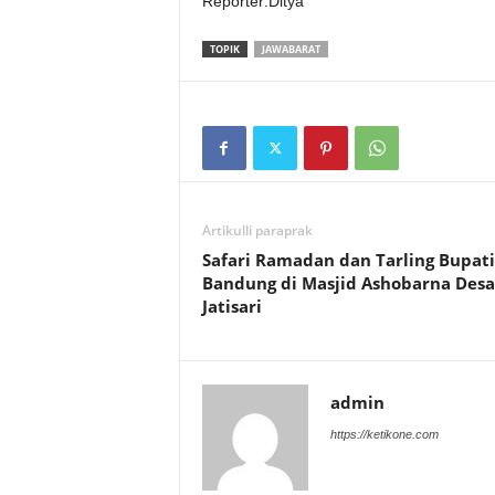
Reporter:Ditya
TOPIK
JAWABARAT
Artikulli paraprak
Safari Ramadan dan Tarling Bupati
Bandung di Masjid Ashobarna Desa
Jatisari
admin
https://ketikone.com