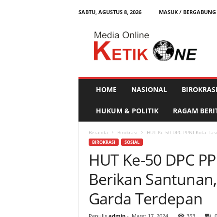
SABTU, AGUSTUS 8, 2026
MASUK / BERGABUNG
K
e
t
i
k
O
n
HOME
NASIONAL
BIROKRAS
e
HUKUM & POLITIK
RAGAM BERI
Beranda
Birokrasi
HUT Ke-50 DPC PPNI Kota Tasi
BIROKRASI
SOSIAL
HUT Ke-50 DPC PP
Berikan Santunan,
Garda Terdepan
Penulis
admin
-
Maret 17, 2024
353