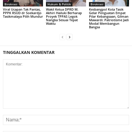
Birokrasi
Hukum & Politik
Birokrasi
Viral Ucapan Tak Pantas,
Wakil Ketua DPRD M.
Kesbangpol Kota Tasik
PPPK RSUD dr Soekardjo
Akhiri Hailuki Berharap
Gelar Penguatan Empat
Tasikmalaya Pilih Mundur
Proyek TPPAS Legok
Pilar Kebangsaan, Gilman
Nangka Sesuai Tepat
Mawardi: Patriotisme Jadi
Waktu
Modal Membangun
Bangsa
TINGGALKAN KOMENTAR