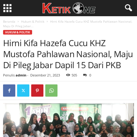
Beranda
Hukum & Politik
Hirni Kifa Hazefa Cucu KHZ Mustofa Pahlawan Nasional,
Maju Di Pileg Jabar...
HUKUM & POLITIK
Hirni Kifa Hazefa Cucu KHZ
Mustofa Pahlawan Nasional, Maju
Di Pileg Jabar Dapil 15 Dari PKB
Penulis
admin
-
Desember 21, 2023
505
0