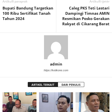
Artikulli paraprak
Artikulli tjetër
Bupati Bandung Targetkan
Caleg PKS Teti Lestari
100 Ribu Sertifikat Tanah
Dampingi Timnas AMIN
Tahun 2024
Resmikan Posko Gerakan
Rakyat di Cikarang Barat
admin
https://ketikone.com
ARTIKEL TERKAIT
DARI PENULIS