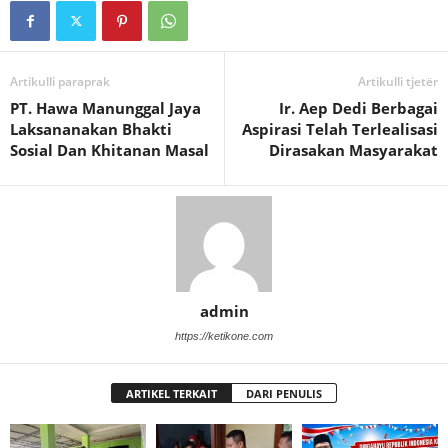
Artikulli paraprak
Artikulli tjetër
PT. Hawa Manunggal Jaya
Ir. Aep Dedi Berbagai
Laksananakan Bhakti
Aspirasi Telah Terlealisasi
Sosial Dan Khitanan Masal
Dirasakan Masyarakat
admin
https://ketikone.com
ARTIKEL TERKAIT
DARI PENULIS