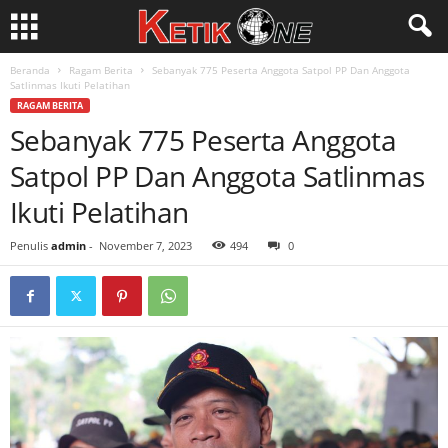
Beranda
Ragam Berita
Sebanyak 775 Peserta Anggota Satpol PP Dan Anggota
Satlinmas Ikuti Pelatihan
RAGAM BERITA
Sebanyak 775 Peserta Anggota
Satpol PP Dan Anggota Satlinmas
Ikuti Pelatihan
Penulis
admin
-
November 7, 2023
494
0