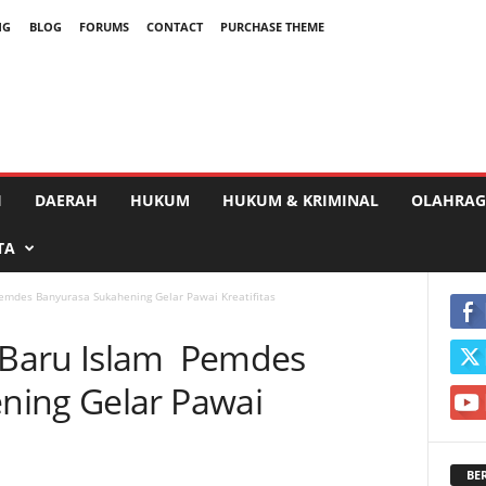
NG
BLOG
FORUMS
CONTACT
PURCHASE THEME
I
DAERAH
HUKUM
HUKUM & KRIMINAL
OLAHRAG
TA
mdes Banyurasa Sukahening Gelar Pawai Kreatifitas
Baru Islam Pemdes
ning Gelar Pawai
BE