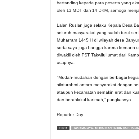
bertanding kepada para peserta yang a
oleh 13 MDT dan 14 DKM, semoga menjadi
Lalan Ruslan juga selaku Kepala Desa B
seluruh masyarakat yang sudah turut ser
Muharram 1445 H di wilayah desa Banyu
serta saya juga bangga karena kemarin un
diwakili oleh PST Takwilul umat dari Kamp
ucapnya.
“Mudah-mudahan dengan berbagai kegiata
silaturahmi antara masyarakat dengan s
ataupun kecamatan semakin erat dan kuat
dan berahlakul karimah,” pungkasnya.
Reporter:Day
TOPIK
TASIKMALAYA - MERIAHKAN TAHUN BARU ISLA