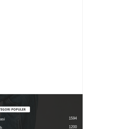
TEGORI POPULER
1594
asi
1200
h