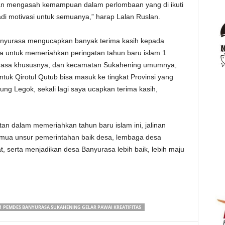
kan mengasah kemampuan dalam perlombaan yang di ikuti
 motivasi untuk semuanya,” harap Lalan Ruslan.
anyurasa mengucapkan banyak terima kasih kepada
ta untuk memeriahkan peringatan tahun baru islam 1
rasa khususnya, dan kecamatan Sukahening umumnya,
tuk Qirotul Qutub bisa masuk ke tingkat Provinsi yang
ung Legok, sekali lagi saya ucapkan terima kasih,
n dalam memeriahkan tahun baru islam ini, jalinan
emua unsur pemerintahan baik desa, lembaga desa
, serta menjadikan desa Banyurasa lebih baik, lebih maju
M PEMDES BANYURASA SUKAHENING GELAR PAWAI KREATIFITAS