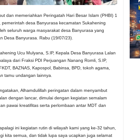
t dan memeriahkan Peringatah Hari Besar Islam (PHBI) 1
, pemerintah desa Banyurasa kecamatan Sukahening
i oleh seluruh warga masyarakat desa Banyurasa yang
an Desa Banyurasa. Rabu (19/07/23).
kahening Ucu Mulyana, S.IP, Kepala Desa Banyurasa Lalan
laya dari Fraksi PDI Perjuangan Nanang Romli, S.IP,
 FKDT, BAZNAS, Kapospol, Babinsa, BPD, tokoh agama,
an tamu undangan lainnya.
ngatakan, Alhamdulillah peringatan dalam menyambut
alan dengan lancar, dimulai dengan kegiatan semalam
engan pawai kreatifitas serta perlombaan antar MDT dan
palagi ini kegiatan rutin di wilayah kami yang ke-32 tahun,
i kita semua, dan tidak lupa saya ucapkan juga selamat