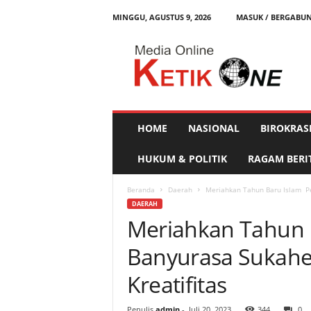
MINGGU, AGUSTUS 9, 2026
MASUK / BERGABU
K
e
t
i
k
O
n
HOME
NASIONAL
BIROKRAS
e
HUKUM & POLITIK
RAGAM BERI
Beranda
Daerah
Meriahkan Tahun Baru Islam Pe
DAERAH
Meriahkan Tahun 
Banyurasa Sukahe
Kreatifitas
Penulis
admin
-
Juli 20, 2023
344
0