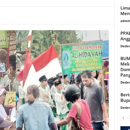
Lim
Menu
admi
PPAB
Ang
Dede
BUM
Mek
Dom
Pan
Dede
Bert
Bupa
Dede