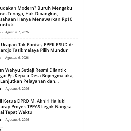
budakan Modern? Buruh Mengaku
ras Tenaga, Hak Dipangkas,
usahaan Hanya Menawarkan Rp10
 untuk...
n
-
Agustus 7, 2026
l Ucapan Tak Pantas, PPPK RSUD dr
ardjo Tasikmalaya Pilih Mundur
n
-
Agustus 6, 2026
n Wahyu Setiaji Resmi Dilantik
gai Pjs Kepala Desa Bojongmalaka,
 Lanjutkan Pelayanan dan...
n
-
Agustus 6, 2026
l Ketua DPRD M. Akhiri Hailuki
arap Proyek TPPAS Legok Nangka
ai Tepat Waktu
n
-
Agustus 6, 2026