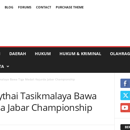
BLOG
FORUMS
CONTACT
PURCHASE THEME
I
DAERAH
HUKUM
HUKUM & KRIMINAL
OLAHRAG
TA
kmalaya Bawa Tiga Medali Kejurda Jabar Championship
ythai Tasikmalaya Bawa
da Jabar Championship
BE