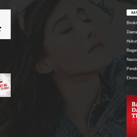
KA
Birokr
Daera
Hukum
Ragam
Nasio
Pendi
Ekono