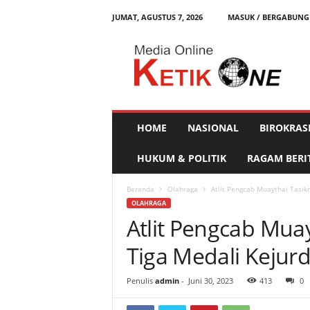
JUMAT, AGUSTUS 7, 2026
MASUK / BERGABUNG
K
e
t
i
k
O
n
HOME
NASIONAL
BIROKRAS
e
HUKUM & POLITIK
RAGAM BERI
Beranda
Olahraga
Atlit Pengcab Muaythai Tasi
OLAHRAGA
Atlit Pengcab Mua
Tiga Medali Kejur
Penulis
admin
-
Juni 30, 2023
413
0