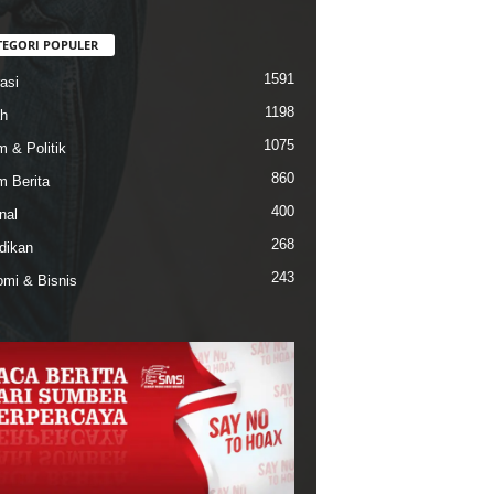
TEGORI POPULER
1591
asi
1198
h
1075
 & Politik
860
 Berita
400
nal
268
dikan
243
mi & Bisnis