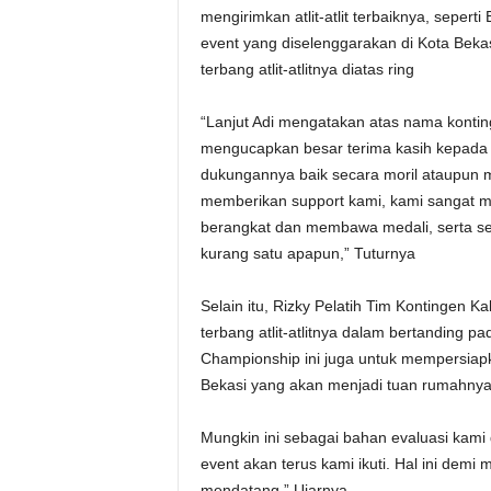
mengirimkan atlit-atlit terbaiknya, sepe
event yang diselenggarakan di Kota Bekas
terbang atlit-atlitnya diatas ring
“Lanjut Adi mengatakan atas nama konti
mengucapkan besar terima kasih kepada
dukungannya baik secara moril ataupun ma
memberikan support kami, kami sangat me
berangkat dan membawa medali, serta selur
kurang satu apapun,” Tuturnya
Selain itu, Rizky Pelatih Tim Kontinge
terbang atlit-atlitnya dalam bertanding p
Championship ini juga untuk mempersiapk
Bekasi yang akan menjadi tuan rumahny
Mungkin ini sebagai bahan evaluasi kami 
event akan terus kami ikuti. Hal ini dem
mendatang,” Ujarnya