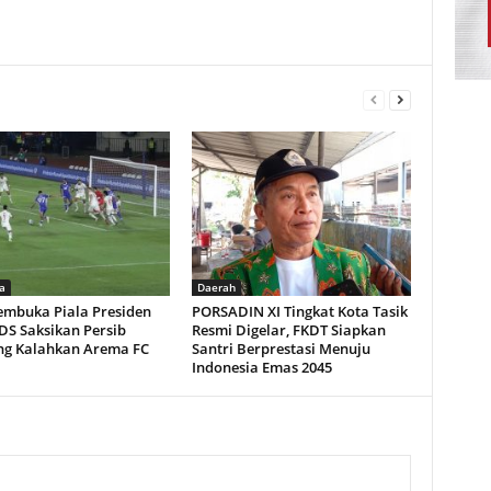
a
Daerah
embuka Piala Presiden
PORSADIN XI Tingkat Kota Tasik
DS Saksikan Persib
Resmi Digelar, FKDT Siapkan
g Kalahkan Arema FC
Santri Berprestasi Menuju
Indonesia Emas 2045