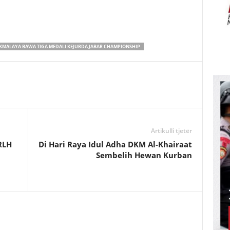
IKMALAYA BAWA TIGA MEDALI KEJURDA JABAR CHAMPIONSHIP
Artikulli tjetër
RLH
Di Hari Raya Idul Adha DKM Al-Khairaat
Sembelih Hewan Kurban