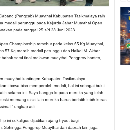
 Cabang (Pengcab) Muaythai Kabupaten Tasikmalaya raih
 dua medali perunggu pada Kejurda Jabar Muaythai Open
anakan pada tanggal 25 s/d 28 Juni 2023
 Open Championship tersebut pada kelas 65 Kg Muaythai,
kelas 57 Kg meraih medali perunggu dan Haikal M. Akbar
at babak semi final melawan muaythai Pengprov banten,
tim muaythai kontingen Kabupaten Tasikmalaya
 kami bawa bisa memperoleh medali, hal ini sebagai bukti
latih selama ini. Saya bangga kepada mereka yang telah
ski memang disisi lain mereka harus berlatih lebih keras
simal,” ungkap adi
 ini sekaligus dijadikan ajang tryout bagi
 Sehingga Pengprop Muaythai dari daerah lain juga