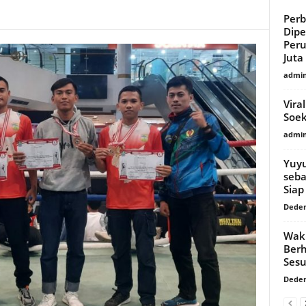
Per
Dipe
Per
Juta
admi
Vira
Soek
admi
Yuyu
seba
Siap
Dede
Waki
Berh
Sesu
Dede