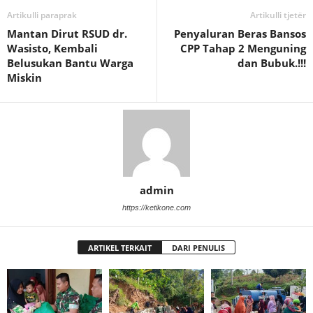
Artikulli paraprak
Artikulli tjetër
Mantan Dirut RSUD dr.
Penyaluran Beras Bansos
Wasisto, Kembali
CPP Tahap 2 Menguning
Belusukan Bantu Warga
dan Bubuk.!!!
Miskin
admin
https://ketikone.com
ARTIKEL TERKAIT
DARI PENULIS