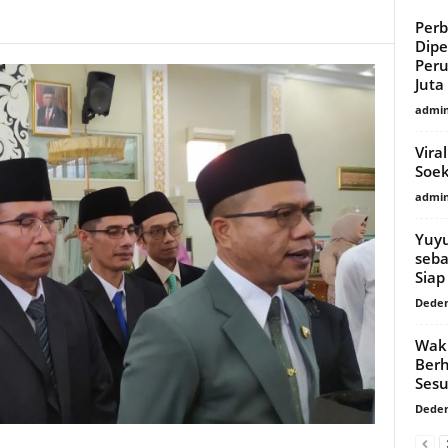
Per
Dipe
Per
Juta
admi
Vira
Soek
admi
Yuyu
seba
Siap
Dede
Waki
Berh
Sesu
Dede