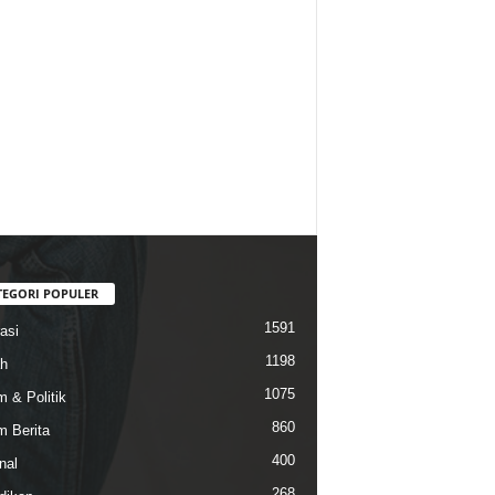
TEGORI POPULER
1591
asi
1198
h
1075
 & Politik
860
 Berita
400
nal
268