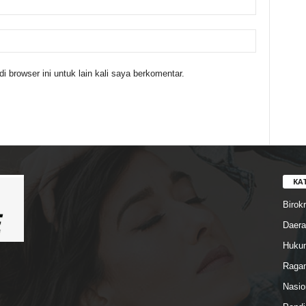
 browser ini untuk lain kali saya berkomentar.
KA
Birokr
Daera
Hukum
Ragam
Nasio