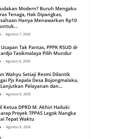
budakan Modern? Buruh Mengaku
ras Tenaga, Hak Dipangkas,
usahaan Hanya Menawarkan Rp10
 untuk...
n
-
Agustus 7, 2026
l Ucapan Tak Pantas, PPPK RSUD dr
ardjo Tasikmalaya Pilih Mundur
n
-
Agustus 6, 2026
n Wahyu Setiaji Resmi Dilantik
gai Pjs Kepala Desa Bojongmalaka,
 Lanjutkan Pelayanan dan...
n
-
Agustus 6, 2026
l Ketua DPRD M. Akhiri Hailuki
arap Proyek TPPAS Legok Nangka
ai Tepat Waktu
n
-
Agustus 6, 2026