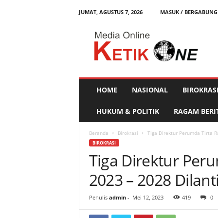
JUMAT, AGUSTUS 7, 2026
MASUK / BERGABUNG
K
e
t
i
k
O
n
HOME
NASIONAL
BIROKRAS
e
HUKUM & POLITIK
RAGAM BERI
Beranda
Birokrasi
Tiga Direktur Perumda Tirta R
BIROKRASI
Tiga Direktur Peru
2023 – 2028 Dilan
Penulis
admin
-
Mei 12, 2023
419
0