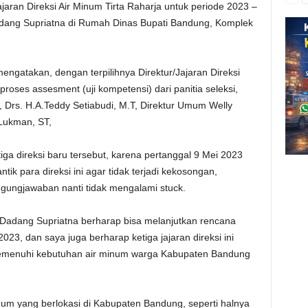
ajaran Direksi Air Minum Tirta Raharja untuk periode 2023 –
adang Supriatna di Rumah Dinas Bupati Bandung, Komplek
ngatakan, dengan terpilihnya Direktur/Jajaran Direksi
proses assesment (uji kompetensi) dari panitia seleksi,
a, Drs. H.A.Teddy Setiabudi, M.T, Direktur Umum Welly
 Lukman, ST,
iga direksi baru tersebut, karena pertanggal 9 Mei 2023
ik para direksi ini agar tidak terjadi kekosongan,
ggungjawaban nanti tidak mengalami stuck.
 H. Dadang Supriatna berharap bisa melanjutkan rencana
023, dan saya juga berharap ketiga jajaran direksi ini
 memenuhi kebutuhan air minum warga Kabupaten Bandung
num yang berlokasi di Kabupaten Bandung, seperti halnya