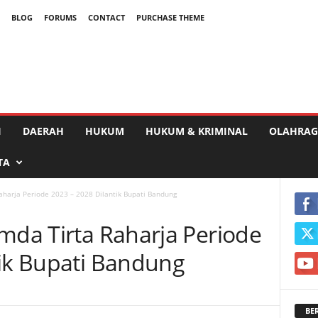
BLOG
FORUMS
CONTACT
PURCHASE THEME
I
DAERAH
HUKUM
HUKUM & KRIMINAL
OLAHRAG
TA
aharja Periode 2023 – 2028 Dilantik Bupati Bandung
mda Tirta Raharja Periode
tik Bupati Bandung
BE