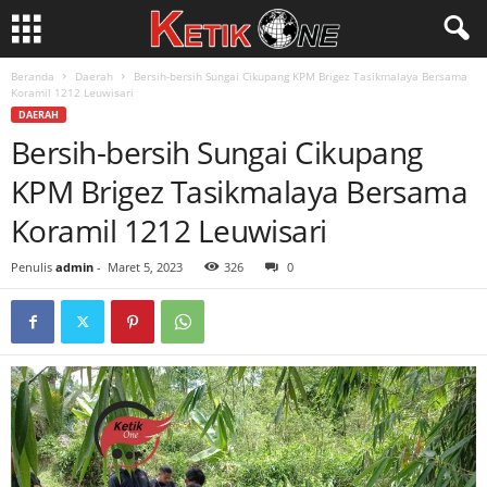
Beranda
Daerah
Bersih-bersih Sungai Cikupang KPM Brigez Tasikmalaya Bersama
Koramil 1212 Leuwisari
DAERAH
Bersih-bersih Sungai Cikupang
KPM Brigez Tasikmalaya Bersama
Koramil 1212 Leuwisari
Penulis
admin
-
Maret 5, 2023
326
0