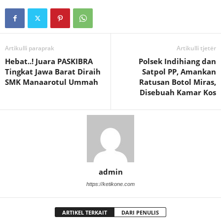
Artikulli paraprak
Artikulli tjetër
Hebat..! Juara PASKIBRA
Polsek Indihiang dan
Tingkat Jawa Barat Diraih
Satpol PP, Amankan
SMK Manaarotul Ummah
Ratusan Botol Miras,
Disebuah Kamar Kos
admin
https://ketikone.com
ARTIKEL TERKAIT
DARI PENULIS