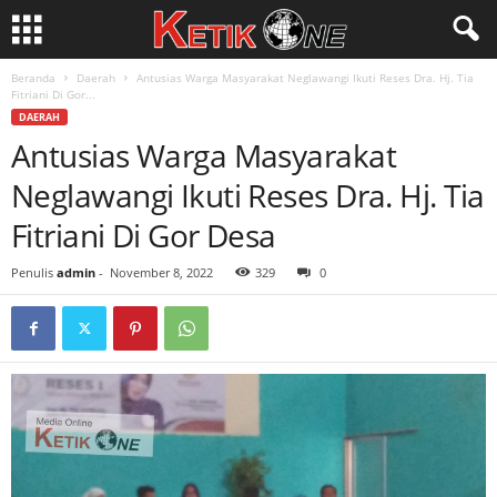
Beranda
Daerah
Antusias Warga Masyarakat Neglawangi Ikuti Reses Dra. Hj. Tia
Fitriani Di Gor...
DAERAH
Antusias Warga Masyarakat
Neglawangi Ikuti Reses Dra. Hj. Tia
Fitriani Di Gor Desa
Penulis
admin
-
November 8, 2022
329
0