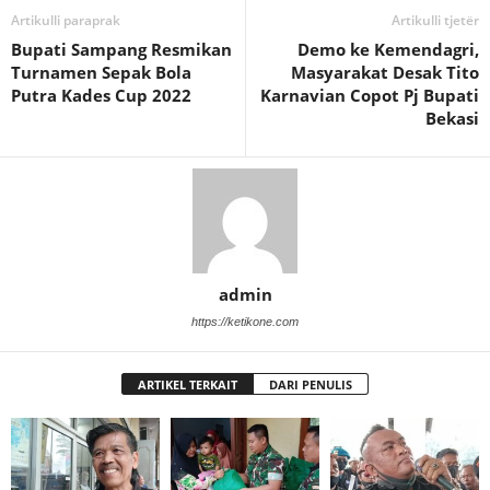
Artikulli paraprak
Artikulli tjetër
Bupati Sampang Resmikan
Demo ke Kemendagri,
Turnamen Sepak Bola
Masyarakat Desak Tito
Putra Kades Cup 2022
Karnavian Copot Pj Bupati
Bekasi
admin
https://ketikone.com
ARTIKEL TERKAIT
DARI PENULIS