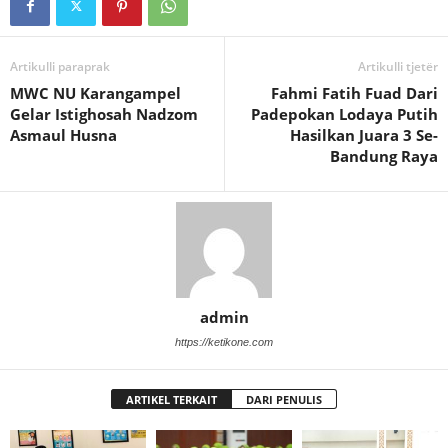
Artikulli paraprak
Artikulli tjetër
MWC NU Karangampel
Fahmi Fatih Fuad Dari
Gelar Istighosah Nadzom
Padepokan Lodaya Putih
Asmaul Husna
Hasilkan Juara 3 Se-
Bandung Raya
admin
https://ketikone.com
ARTIKEL TERKAIT
DARI PENULIS