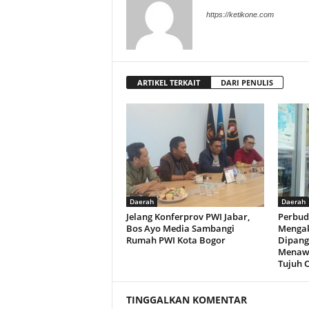
https://ketikone.com
ARTIKEL TERKAIT
DARI PENULIS
Daerah
Daerah
Jelang Konferprov PWI Jabar,
Perbud
Bos Ayo Media Sambangi
Mengak
Rumah PWI Kota Bogor
Dipang
Menawa
Tujuh 
TINGGALKAN KOMENTAR