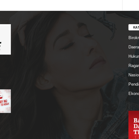
KA
Birokr
Daera
Hukum
Ragam
Nasio
Pendi
Ekono