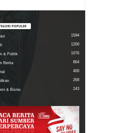
TEGORI POPULER
1594
asi
1200
h
1076
 & Politik
864
 Berita
400
nal
268
dikan
243
mi & Bisnis