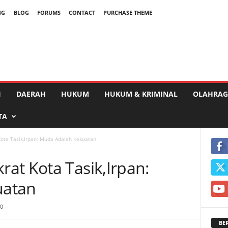
NG
BLOG
FORUMS
CONTACT
PURCHASE THEME
I
DAERAH
HUKUM
HUKUM & KRIMINAL
OLAHRAG
TA
ota Tasik,Irpan: Muda Adalah Kekuatan
at Kota Tasik,Irpan:
uatan
0
BE