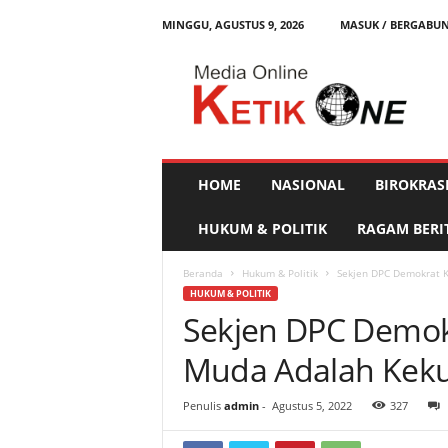
MINGGU, AGUSTUS 9, 2026
MASUK / BERGABU
K
e
t
i
k
O
n
HOME
NASIONAL
BIROKRAS
e
HUKUM & POLITIK
RAGAM BERI
Beranda
Hukum & Politik
Sekjen DPC Demokrat K
HUKUM & POLITIK
Sekjen DPC Demokr
Muda Adalah Kek
Penulis
admin
-
Agustus 5, 2022
327