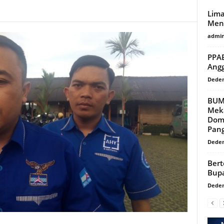
Lim
Menu
admi
PPAB
Ang
Dede
BUM
Mek
Dom
Pan
Dede
Bert
Bupa
Dede