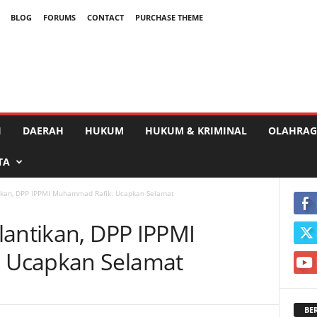
BLOG
FORUMS
CONTACT
PURCHASE THEME
I
DAERAH
HUKUM
HUKUM & KRIMINAL
OLAHRAG
TA
ikan, DPP IPPMI Muhammad Rafik: Ucapkan Selamat
lantikan, DPP IPPMI
 Ucapkan Selamat
BE