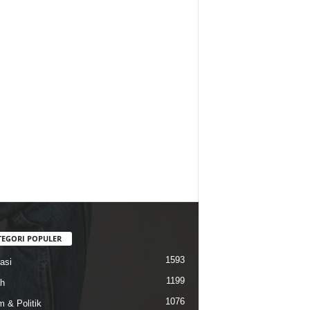
TEGORI POPULER
1593
asi
1199
h
1076
 & Politik