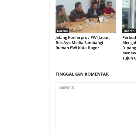
Daerah
Daerah
Jelang Konferprov PWI Jabar,
Perbud
Bos Ayo Media Sambangi
Mengak
Rumah PWI Kota Bogor
Dipang
Menawa
Tujuh 
TINGGALKAN KOMENTAR