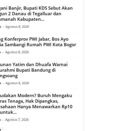
ani Banjir, Bupati KDS Sebut Akan
un 2 Danau di Tegalluar dan
amanah Kabupaten...
n
-
Agustus 8, 2026
ng Konferprov PWI Jabar, Bos Ayo
a Sambangi Rumah PWI Kota Bogor
n
-
Agustus 8, 2026
unan Yatim dan Dhuafa Warnai
turahmi Bupati Bandung di
ongsoang
n
-
Agustus 8, 2026
budakan Modern? Buruh Mengaku
ras Tenaga, Hak Dipangkas,
usahaan Hanya Menawarkan Rp10
 untuk...
n
-
Agustus 7, 2026