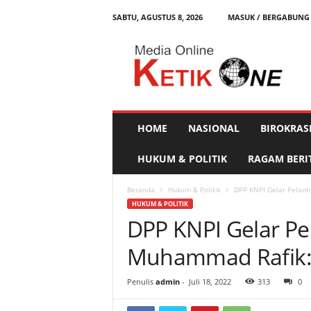
SABTU, AGUSTUS 8, 2026
MASUK / BERGABUNG
K
e
t
i
k
O
n
HOME
NASIONAL
BIROKRAS
e
HUKUM & POLITIK
RAGAM BERI
Beranda
Hukum & Politik
DPP KNPI Gelar Pelant
HUKUM & POLITIK
DPP KNPI Gelar Pe
Muhammad Rafik:
Penulis
admin
-
Juli 18, 2022
313
0