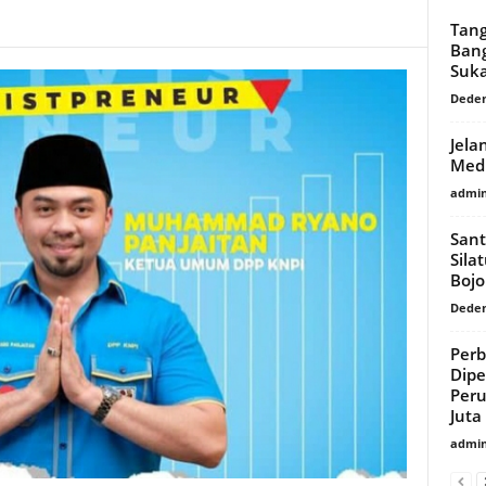
Tang
Bang
Suk
Dede
Jela
Medi
admi
Sant
Sila
Boj
Dede
Per
Dipe
Per
Juta
admi