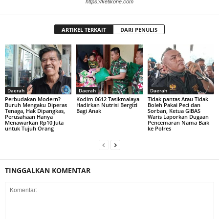
https://ketikone.com
ARTIKEL TERKAIT
DARI PENULIS
Daerah
Daerah
Daerah
Perbudakan Modern?
Kodim 0612 Tasikmalaya
Tidak pantas Atau Tidak
Buruh Mengaku Diperas
Hadirkan Nutrisi Bergizi
Boleh Pakai Peci dan
Tenaga, Hak Dipangkas,
Bagi Anak
Sorban, Ketua GIBAS
Perusahaan Hanya
Waris Laporkan Dugaan
Menawarkan Rp10 Juta
Pencemaran Nama Baik
untuk Tujuh Orang
ke Polres
TINGGALKAN KOMENTAR