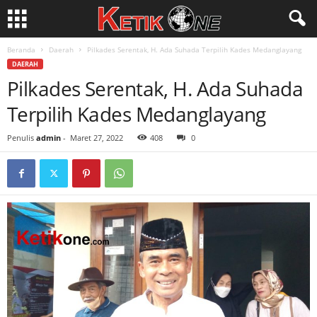
Beranda
Daerah
Pilkades Serentak, H. Ada Suhada Terpilih Kades Medanglayang
DAERAH
Pilkades Serentak, H. Ada Suhada
Terpilih Kades Medanglayang
Penulis
admin
-
Maret 27, 2022
408
0