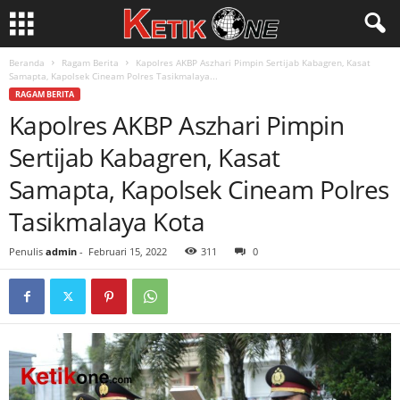
Beranda
Ragam Berita
Kapolres AKBP Aszhari Pimpin Sertijab Kabagren, Kasat
Samapta, Kapolsek Cineam Polres Tasikmalaya...
RAGAM BERITA
Kapolres AKBP Aszhari Pimpin
Sertijab Kabagren, Kasat
Samapta, Kapolsek Cineam Polres
Tasikmalaya Kota
Penulis
admin
-
Februari 15, 2022
311
0