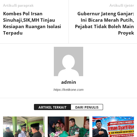
Artikulli paraprak
Artikulli tjetër
Kombes Pol Irsan
Gubernur Jateng Ganjar:
Sinuhaji,SIK,MH Tinjau
Ini Bicara Merah Putih,
Kesiapan Ruangan Isolasi
Pejabat Tidak Boleh Main
Terpadu
Proyek
admin
https://ketikone.com
ARTIKEL TERKAIT
DARI PENULIS