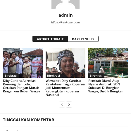
admin
https://ketikone.com
ARTIKEL TERKAIT
DARI PENULIS
Birokrasi
Birokrasi
Birokrasi
Diky Candra Apresiasi
Wawalkot Diky Candra:
Pemkab Diam? Atap
Komeng dan Lola,
Revitalisasi Tugu Koperasi
Nyaris Ambruk, SDN
Gerakan Pangan Murah
Jadi Momentum
Sukasari Di Bongkar
Ringankan Beban Warga
Kebangkitan Koperasi
Warga, Disdik Bungkam
Nasional
TINGGALKAN KOMENTAR