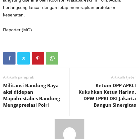
langsung diterima oleh Koorspri Wakabareskrim Polri. Acara
berlangsung lancar dengan tetap menerapkan protokoler
kesehatan.
Reporter:(MG)
Artikulli paraprak
Artikulli tjetër
Militansi Bandung Raya
Ketum DPP APKLI
aksi didepan
Kukuhkan Ketua Harian,
Mapolrestabes Bandung
DPW LPPKI DKI Jakarta
Mengapresiasi Polri
Bangun Sinergitas