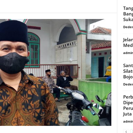
Tang
Bang
Suk
Dede
Jela
Medi
admi
Sant
Sila
Boj
Dede
Per
Dipe
Per
Juta
admi