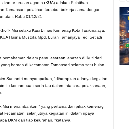
 kantor urusan agama (KUA) adakan Pelatihan
an Tamansari, pelatihan tersebut bekerja sama dengan
camatan. Rabu 01/12/21
l Kholik Msi selaku Kasi Bimas Kemenag Kota Tasikmalaya,
KUA Husna Mustofa Mpd, Lurah Tamanjaya Tedi Setiadi
rta pemahaman dalam pemulasaraan jenazah di ikuti dari
n yang berada di kecamatan Tamansari selama satu bulan.
m Sumantri menyampaikan, “diharapkan adanya kegiatan
ain itu kemampuan serta tau dalam tata cara pelaksanaan,
n.
ik Msi menambahkan,” yang pertama dari pihak kemenag
gkat kecamatan, selanjutnya kegiatan ini dalam upaya
rapa DKM dari tiap kelurahan, “katanya.