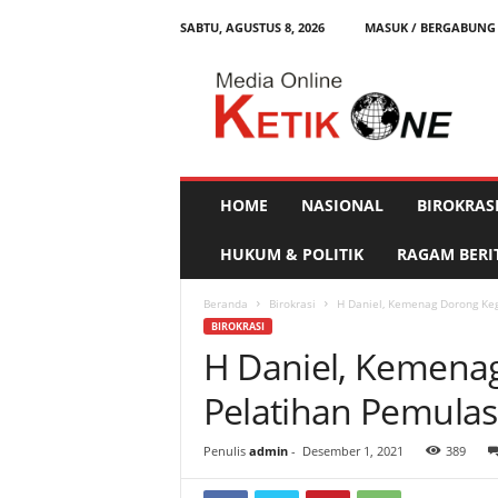
SABTU, AGUSTUS 8, 2026
MASUK / BERGABUNG
K
e
t
i
k
O
n
HOME
NASIONAL
BIROKRAS
e
HUKUM & POLITIK
RAGAM BERI
Beranda
Birokrasi
H Daniel, Kemenag Dorong Ke
BIROKRASI
H Daniel, Kemena
Pelatihan Pemula
Penulis
admin
-
Desember 1, 2021
389