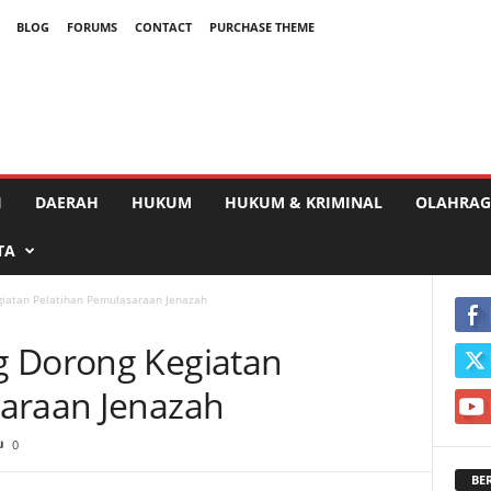
BLOG
FORUMS
CONTACT
PURCHASE THEME
I
DAERAH
HUKUM
HUKUM & KRIMINAL
OLAHRAG
TA
giatan Pelatihan Pemulasaraan Jenazah
g Dorong Kegiatan
saraan Jenazah
0
BE