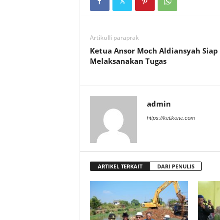
Artikulli paraprak
Ketua Ansor Moch Aldiansyah Siap
Melaksanakan Tugas
admin
https://ketikone.com
ARTIKEL TERKAIT
DARI PENULIS