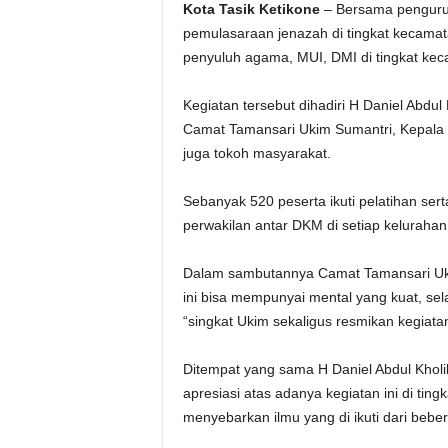
Kota Tasik Ketikone
– Bersama pengurus
pemulasaraan jenazah di tingkat kecamat
penyuluh agama, MUI, DMI di tingkat ke
Kegiatan tersebut dihadiri H Daniel Abdu
Camat Tamansari Ukim Sumantri, Kepala 
juga tokoh masyarakat.
Sebanyak 520 peserta ikuti pelatihan se
perwakilan antar DKM di setiap keluraha
Dalam sambutannya Camat Tamansari Uki
ini bisa mempunyai mental yang kuat, sel
“singkat Ukim sekaligus resmikan kegiata
Ditempat yang sama H Daniel Abdul Khol
apresiasi atas adanya kegiatan ini di tin
menyebarkan ilmu yang di ikuti dari bebe