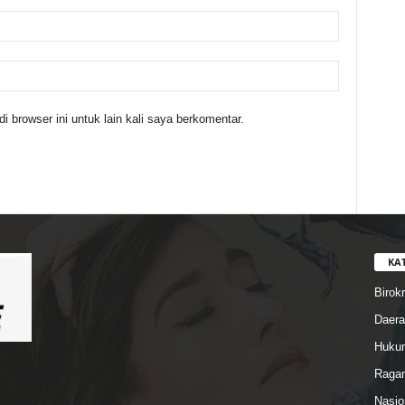
 browser ini untuk lain kali saya berkomentar.
KA
Birokr
Daera
Hukum
Ragam
Nasio