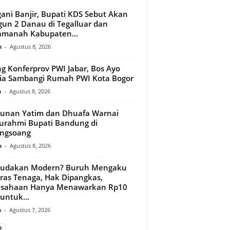
ani Banjir, Bupati KDS Sebut Akan
un 2 Danau di Tegalluar dan
amanah Kabupaten...
n
-
Agustus 8, 2026
ng Konferprov PWI Jabar, Bos Ayo
a Sambangi Rumah PWI Kota Bogor
n
-
Agustus 8, 2026
unan Yatim dan Dhuafa Warnai
turahmi Bupati Bandung di
ongsoang
n
-
Agustus 8, 2026
budakan Modern? Buruh Mengaku
ras Tenaga, Hak Dipangkas,
usahaan Hanya Menawarkan Rp10
 untuk...
n
-
Agustus 7, 2026