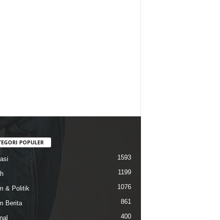
TEGORI POPULER
1593
asi
1199
h
1076
 & Politik
861
 Berita
400
nal