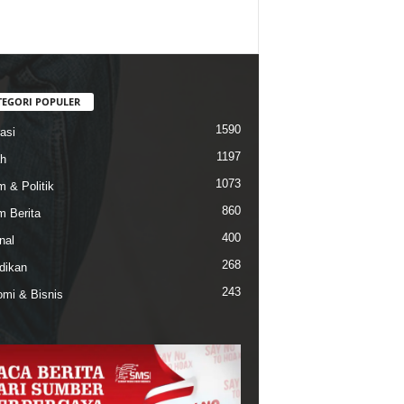
TEGORI POPULER
1590
asi
1197
h
1073
 & Politik
860
 Berita
400
nal
268
dikan
243
mi & Bisnis