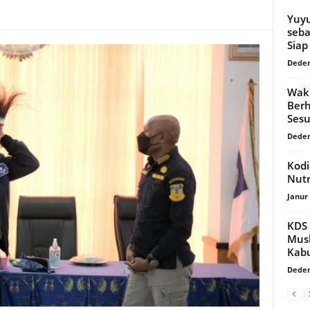
Yuyu
seba
Siap
Dede
Waki
Berh
Sesu
Dede
Kodi
Nutr
Janur
KDS 
Mus
Kab
Dede