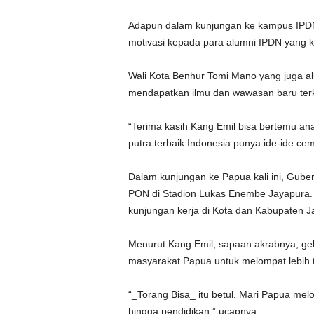
Adapun dalam kunjungan ke kampus IPDN
motivasi kepada para alumni IPDN yang ki
Wali Kota Benhur Tomi Mano yang juga a
mendapatkan ilmu dan wawasan baru terka
“Terima kasih Kang Emil bisa bertemu a
putra terbaik Indonesia punya ide-ide cem
Dalam kunjungan ke Papua kali ini, Gub
PON di Stadion Lukas Enembe Jayapura.
kunjungan kerja di Kota dan Kabupaten J
Menurut Kang Emil, sapaan akrabnya, ge
masyarakat Papua untuk melompat lebih t
“_Torang Bisa_ itu betul. Mari Papua me
hingga pendidikan,” ucapnya.