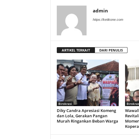
admin
https://ketikone.com
ARTIKEL TERKAIT
DARI PENULIS
Birokrasi
Birokras
Diky Candra Apresiasi Komeng
Wawalk
dan Lola, Gerakan Pangan
Revital
Murah Ringankan Beban Warga
Momen
Kopera