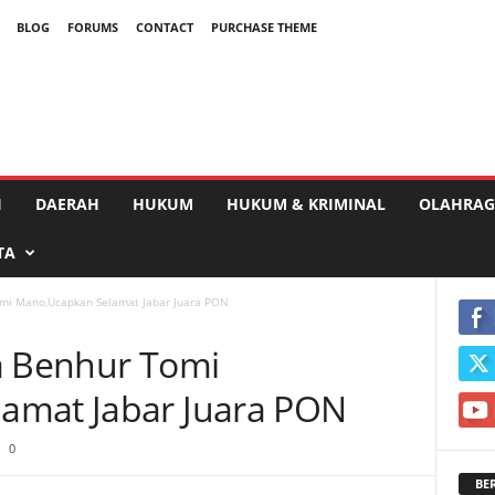
BLOG
FORUMS
CONTACT
PURCHASE THEME
I
DAERAH
HUKUM
HUKUM & KRIMINAL
OLAHRAG
TA
omi Mano,Ucapkan Selamat Jabar Juara PON
a Benhur Tomi
amat Jabar Juara PON
0
BE