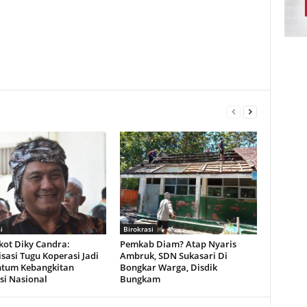
i
Birokrasi
ot Diky Candra:
Pemkab Diam? Atap Nyaris
isasi Tugu Koperasi Jadi
Ambruk, SDN Sukasari Di
tum Kebangkitan
Bongkar Warga, Disdik
si Nasional
Bungkam