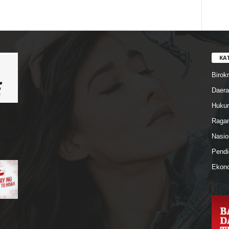
KA
Birokr
Daera
Hukum
Ragam
Nasio
Pendi
Ekono