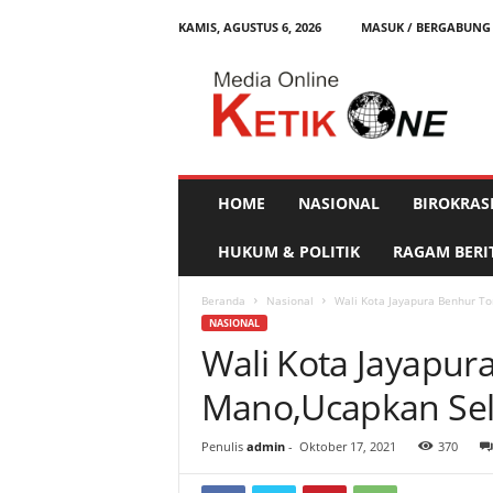
KAMIS, AGUSTUS 6, 2026
MASUK / BERGABUNG
K
e
t
i
k
O
n
HOME
NASIONAL
BIROKRAS
e
HUKUM & POLITIK
RAGAM BERI
Beranda
Nasional
Wali Kota Jayapura Benhur T
NASIONAL
Wali Kota Jayapur
Mano,Ucapkan Sel
Penulis
admin
-
Oktober 17, 2021
370